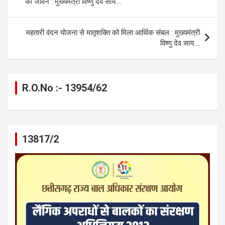
का जीवन : मुख्यमंत्री विष्णु देव साय….
o
er
p
m
k
k
p
महतारी वंदन योजना से मातृशक्ति को मिला आर्थिक संबल : मुख्यमंत्री
विष्णु देव साय….
R.O.No :- 13954/62
13817/2