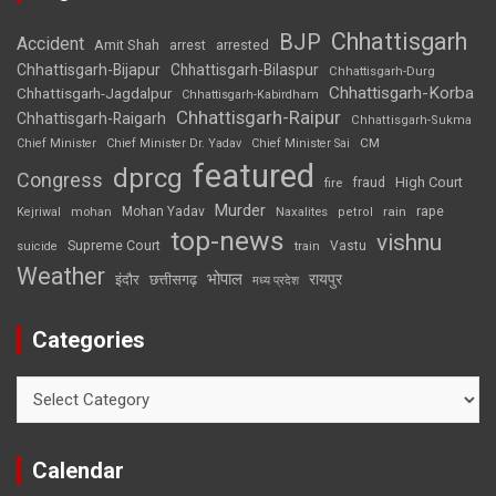
Chhattisgarh
BJP
Accident
Amit Shah
arrested
arrest
Chhattisgarh-Bijapur
Chhattisgarh-Bilaspur
Chhattisgarh-Durg
Chhattisgarh-Korba
Chhattisgarh-Jagdalpur
Chhattisgarh-Kabirdham
Chhattisgarh-Raipur
Chhattisgarh-Raigarh
Chhattisgarh-Sukma
CM
Chief Minister
Chief Minister Dr. Yadav
Chief Minister Sai
featured
dprcg
Congress
High Court
fire
fraud
Murder
rape
Mohan Yadav
Naxalites
rain
Kejriwal
mohan
petrol
top-news
vishnu
Supreme Court
Vastu
suicide
train
Weather
भोपाल
रायपुर
इंदौर
छत्तीसगढ़
मध्य प्रदेश
Categories
Categories
Calendar