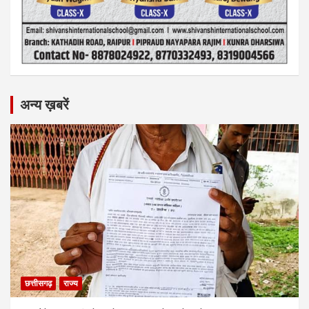
अन्य ख़बरें
छत्तीसगढ़
राज्य