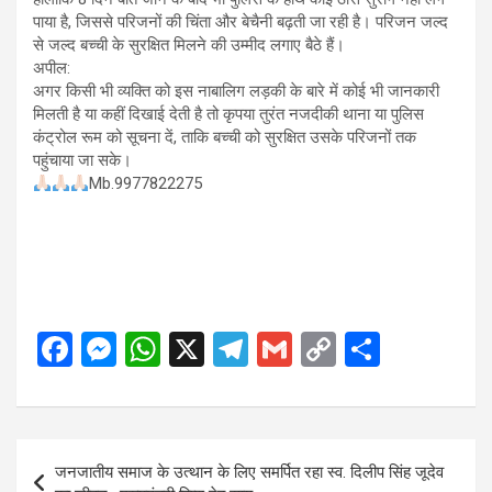
पाया है, जिससे परिजनों की चिंता और बेचैनी बढ़ती जा रही है। परिजन जल्द
से जल्द बच्ची के सुरक्षित मिलने की उम्मीद लगाए बैठे हैं।
अपील:
अगर किसी भी व्यक्ति को इस नाबालिग लड़की के बारे में कोई भी जानकारी
मिलती है या कहीं दिखाई देती है तो कृपया तुरंत नजदीकी थाना या पुलिस
कंट्रोल रूम को सूचना दें, ताकि बच्ची को सुरक्षित उसके परिजनों तक
पहुंचाया जा सके।
Mb.9977822275
F
M
W
X
T
G
C
S
a
es
h
el
m
o
h
ce
se
at
e
ail
py
ar
b
n
s
gr
Li
e
Post
जनजातीय समाज के उत्थान के लिए समर्पित रहा स्व. दिलीप सिंह जूदेव
o
g
A
a
n
navigation