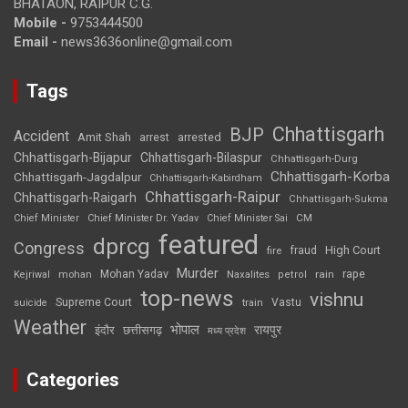
BHATAON, RAIPUR C.G.
Mobile -
9753444500
Email -
news3636online@gmail.com
Tags
Chhattisgarh
BJP
Accident
Amit Shah
arrested
arrest
Chhattisgarh-Bijapur
Chhattisgarh-Bilaspur
Chhattisgarh-Durg
Chhattisgarh-Korba
Chhattisgarh-Jagdalpur
Chhattisgarh-Kabirdham
Chhattisgarh-Raipur
Chhattisgarh-Raigarh
Chhattisgarh-Sukma
CM
Chief Minister
Chief Minister Dr. Yadav
Chief Minister Sai
featured
dprcg
Congress
High Court
fire
fraud
Murder
rape
Mohan Yadav
Naxalites
rain
Kejriwal
mohan
petrol
top-news
vishnu
Supreme Court
Vastu
suicide
train
Weather
भोपाल
रायपुर
इंदौर
छत्तीसगढ़
मध्य प्रदेश
Categories