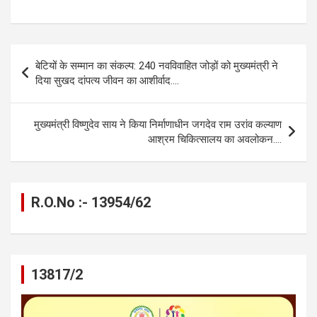
a
es
h
el
m
o
h
ce
se
at
e
ail
py
ar
b
n
s
gr
Li
e
Post
बेटियों के सम्मान का संकल्प: 240 नवविवाहित जोड़ों को मुख्यमंत्री ने
o
g
A
a
n
navigation
दिया सुखद दांपत्य जीवन का आशीर्वाद….
o
er
p
m
k
k
p
मुख्यमंत्री विष्णुदेव साय ने किया निर्माणाधीन जगदेव राम उरांव कल्याण
आश्रम चिकित्सालय का अवलोकन….
R.O.No :- 13954/62
13817/2