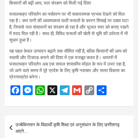
फसलचक्र परिवर्तन का पर्यावरण पर भी सकारात्मक प्रभाव देखने को मिल
रहा है। कम पानी की आवश्यकता वाली फसलों के कारण सिंचाई पर दबाव घटा
है, जिससे जल संसाधनों का संरक्षण हो रहा है और भूजल स्तर को बनाए रखने
में मदद मिल रही है। साथ ही, विविध फसलों की खेती से भूमि की उर्वरता में भी
सुधार हुआ है।
यह पहल केवल उत्पादन बढ़ाने तक सीमित नहीं है, बल्कि किसानों की आय को
स्थायी और टिकाऊ बनाने की दिशा में एक मजबूत कदम है। धमतरी में
फसलचक्र परिवर्तन अब एक सफल शासकीय मॉडल के रूप में उभर रहा है,
जो आने वाले समय में पूरे प्रदेश के लिए कृषि नवाचार और सतत विकास का
प्रेरणास्रोत बनेगा।
F
M
W
X
T
G
C
S
a
es
h
el
m
o
h
ce
se
at
e
ail
py
ar
b
n
s
gr
Li
e
Post
उज्बेकिस्तान के विद्यार्थी कृषि शिक्षा एवं अनुसंधान के लिए छत्तीसगढ़
o
g
A
a
n
navigation
आएंगे….