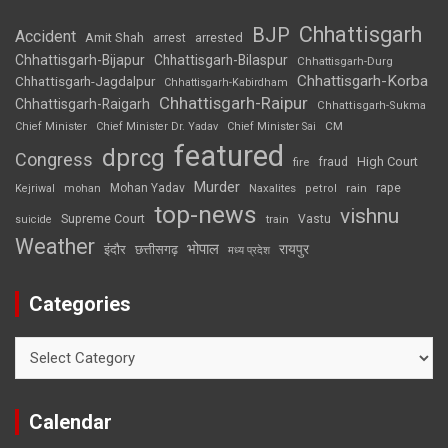
Chhattisgarh
BJP
Accident
Amit Shah
arrested
arrest
Chhattisgarh-Bijapur
Chhattisgarh-Bilaspur
Chhattisgarh-Durg
Chhattisgarh-Korba
Chhattisgarh-Jagdalpur
Chhattisgarh-Kabirdham
Chhattisgarh-Raipur
Chhattisgarh-Raigarh
Chhattisgarh-Sukma
CM
Chief Minister
Chief Minister Dr. Yadav
Chief Minister Sai
featured
dprcg
Congress
High Court
fire
fraud
Murder
rape
Mohan Yadav
Naxalites
rain
Kejriwal
mohan
petrol
top-news
vishnu
Supreme Court
Vastu
suicide
train
Weather
भोपाल
रायपुर
इंदौर
छत्तीसगढ़
मध्य प्रदेश
Categories
Categories
Calendar