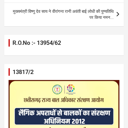
o
er
p
m
k
k
p
मुख्यमंत्री विष्णु देव साय ने वीरांगना रानी अवंती बाई लोधी की पुण्यतिथि
पर किया नमन….
R.O.No :- 13954/62
13817/2