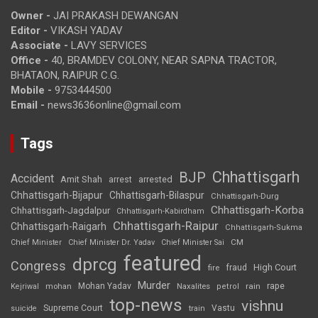
Owner -
JAI PRAKASH DEWANGAN
Editor -
VIKASH YADAV
Associate -
LAVY SERVICES
Office -
40, BRAMDEV COLONY, NEAR SAPNA TRACTOR,
BHATAON, RAIPUR C.G.
Mobile -
9753444500
Email -
news3636online@gmail.com
Tags
Chhattisgarh
BJP
Accident
Amit Shah
arrested
arrest
Chhattisgarh-Bijapur
Chhattisgarh-Bilaspur
Chhattisgarh-Durg
Chhattisgarh-Korba
Chhattisgarh-Jagdalpur
Chhattisgarh-Kabirdham
Chhattisgarh-Raipur
Chhattisgarh-Raigarh
Chhattisgarh-Sukma
CM
Chief Minister
Chief Minister Dr. Yadav
Chief Minister Sai
featured
dprcg
Congress
High Court
fire
fraud
Murder
rape
Mohan Yadav
Naxalites
rain
Kejriwal
mohan
petrol
top-news
vishnu
Supreme Court
Vastu
suicide
train