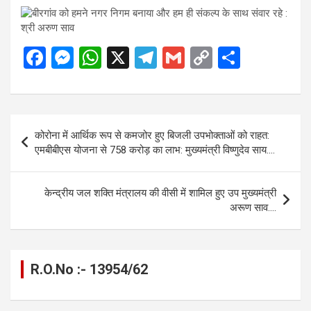
F
M
W
X
T
G
C
S
a
es
h
el
m
o
h
ce
se
at
e
ail
py
ar
b
n
s
gr
Li
e
Post
कोरोना में आर्थिक रूप से कमजोर हुए बिजली उपभोक्ताओं को राहत:
o
g
A
a
n
navigation
एमबीबीएस योजना से 758 करोड़ का लाभ: मुख्यमंत्री विष्णुदेव साय….
o
er
p
m
k
k
p
केन्द्रीय जल शक्ति मंत्रालय की वीसी में शामिल हुए उप मुख्यमंत्री
अरूण साव….
R.O.No :- 13954/62