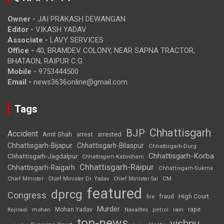
Owner -
JAI PRAKASH DEWANGAN
Editor -
VIKASH YADAV
Associate -
LAVY SERVICES
Office -
40, BRAMDEV COLONY, NEAR SAPNA TRACTOR,
BHATAON, RAIPUR C.G.
Mobile -
9753444500
Email -
news3636online@gmail.com
Tags
Chhattisgarh
BJP
Accident
Amit Shah
arrested
arrest
Chhattisgarh-Bijapur
Chhattisgarh-Bilaspur
Chhattisgarh-Durg
Chhattisgarh-Korba
Chhattisgarh-Jagdalpur
Chhattisgarh-Kabirdham
Chhattisgarh-Raipur
Chhattisgarh-Raigarh
Chhattisgarh-Sukma
CM
Chief Minister
Chief Minister Dr. Yadav
Chief Minister Sai
featured
dprcg
Congress
High Court
fire
fraud
Murder
rape
Mohan Yadav
Naxalites
rain
Kejriwal
mohan
petrol
top-news
vishnu