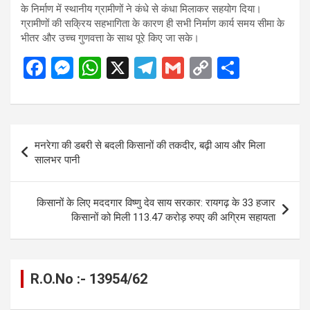
के निर्माण में स्थानीय ग्रामीणों ने कंधे से कंधा मिलाकर सहयोग दिया।
ग्रामीणों की सक्रिय सहभागिता के कारण ही सभी निर्माण कार्य समय सीमा के
भीतर और उच्च गुणवत्ता के साथ पूरे किए जा सके।
F
M
W
X
T
G
C
S
a
es
h
el
m
o
h
ce
se
at
e
ail
py
ar
b
n
s
gr
Li
e
Post
मनरेगा की डबरी से बदली किसानों की तकदीर, बढ़ी आय और मिला
o
g
A
a
n
navigation
सालभर पानी
o
er
p
m
k
k
p
किसानों के लिए मददगार विष्णु देव साय सरकार: रायगढ़ के 33 हजार
किसानों को मिली 113.47 करोड़ रुपए की अग्रिम सहायता
R.O.No :- 13954/62