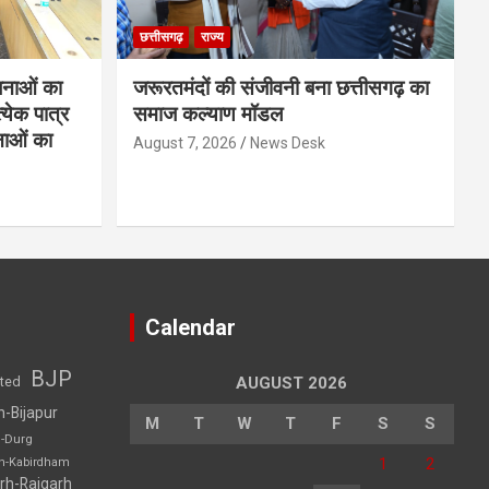
छत्तीसगढ़
राज्य
नाओं का
जरूरतमंदों की संजीवनी बना छत्तीसगढ़ का
्येक पात्र
समाज कल्याण मॉडल
नाओं का
August 7, 2026
News Desk
Calendar
BJP
sted
AUGUST 2026
h-Bijapur
M
T
W
T
F
S
S
h-Durg
1
2
rh-Kabirdham
rh-Raigarh