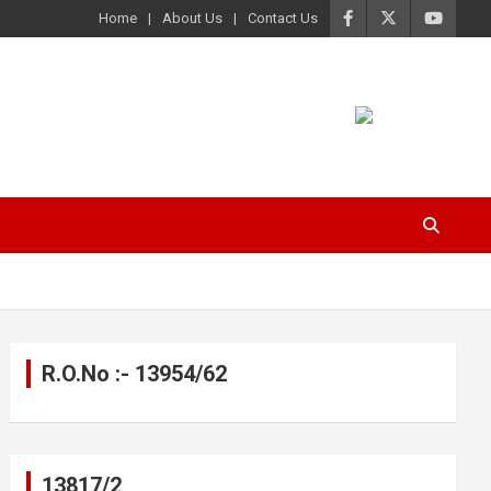
Home
About Us
Contact Us
R.O.No :- 13954/62
13817/2