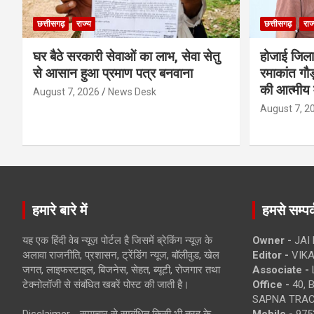
छत्तीसगढ़
राज्य
छत्तीसगढ़
राज
घर बैठे सरकारी सेवाओं का लाभ, सेवा सेतु
होजाई जिल
से आसान हुआ प्रमाण पत्र बनवाना
रमाकांत गौड़
की आत्मीय 
August 7, 2026
News Desk
August 7, 2
हमारे बारे में
हमसे सम्पर्
यह एक हिंदी वेब न्यूज़ पोर्टल है जिसमें ब्रेकिंग न्यूज़ के
Owner -
JAI
अलावा राजनीति, प्रशासन, ट्रेंडिंग न्यूज, बॉलीवुड, खेल
Editor -
VIKA
जगत, लाइफस्टाइल, बिजनेस, सेहत, ब्यूटी, रोजगार तथा
Associate -
टेक्नोलॉजी से संबंधित खबरें पोस्ट की जाती है।
Office -
40, 
SAPNA TRACT