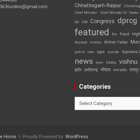
3444500
Chhattisgarh-Raipur
3636online@gmail.com
Chhattis
Chief Minister
Chief Minister Dr. Yadav
dprcg
Congress
CM
Sai
featured
High
fire
fraud
Mur
Mohan Yadav
Kejriwal
mohan
rape
Supreme 
rain
petrol
suicide
news
vishnu
Vastu
train
भोपाल
रायपुर
इंदौर
छत्तीसगढ़
मध्य प्रदेश
Categories
Categories
e Horse
Proudly Powered by:
WordPress