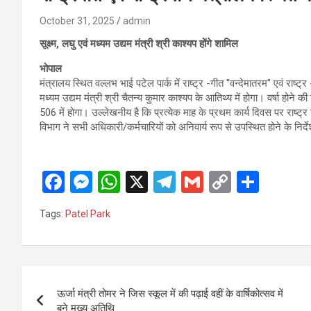
October 31, 2025
admin
सूक्ष्म, लघु एवं मध्यम उद्यम मंत्री श्री काश्यप होंगे शामिल
भोपाल
मंत्रालय स्थित वल्लभ भाई पटेल पार्क में राष्ट्र -गीत "वन्देमातरम" एवं राष्
मध्यम उद्यम मंत्री श्री चैतन्य कुमार काश्यप के आतिथ्य में होगा। वर्षा होने 
506 में होगा। उल्लेखनीय है कि प्रत्येक माह के प्रथम कार्य दिवस पर राष्ट्
विभाग ने सभी अधिकारी/कर्मचारियों को अनिवार्य रूप से उपस्थित होने के निर्देश
F
M
W
X
T
G
C
S
a
es
h
el
m
o
h
Tags:
Patel Park
ce
se
at
e
ail
py
ar
b
n
s
gr
Li
e
o
g
A
a
n
Post
o
er
p
m
k
ऊर्जा मंत्री तोमर ने जिस स्कूल में की पढ़ाई वहीं के वार्षिकोत्सव में
navigation
बने मुख्य अतिथि