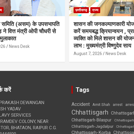
्य
छत्तीसगढ़
राज्य
ा समिति (असम) के उपसभापति
शासन की जनकल्याणकारी योज
 ने वित्त मंत्री ओपी चौधरी से
करें समयबद्ध क्रियान्वयन , प्रत
मुलाकात
व्यक्ति को मिले शासन की योज
लाभ : मुख्यमंत्री विष्णुदेव साय
026
News Desk
August 7, 2026
News Desk
क करें
Tags
 PRAKASH DEWANGAN
Accident
Amit Shah
arre
arrest
SH YADAV
Chhattisgarh
Chhattisgar
LAVY SERVICES
Chhattisgarh-Bilaspur
Chhattisgar
BRAMDEV COLONY, NEAR
Chhattisgarh-Jagdalpur
Chhattisga
OR, BHATAON, RAIPUR C.G.
Chhattisgarh-Korba
Chhattisga