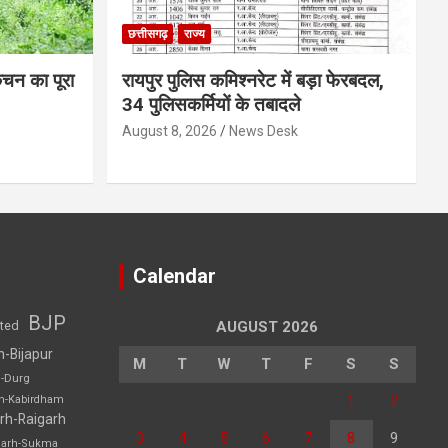
छत्तीसगढ़
राज्य
िचन का पूरा
रायपुर पुलिस कमिश्नरेट में बड़ा फेरबदल,
34 पुलिसकर्मियों के तबादले
August 8, 2026
News Desk
Calendar
BJP
sted
AUGUST 2026
h-Bijapur
M
T
W
T
F
S
S
h-Durg
1
2
rh-Kabirdham
rh-Raigarh
3
4
5
6
7
8
9
garh-Sukma