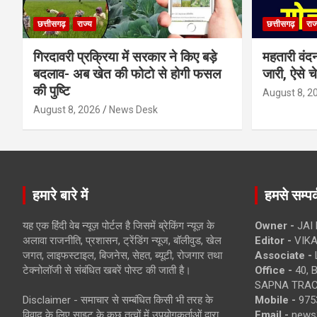
छत्तीसगढ़
राज्य
छत्तीसगढ़
राज
गिरदावरी प्रक्रिया में सरकार ने किए बड़े
महतारी वंद
बदलाव- अब खेत की फोटो से होगी फसल
जारी, ऐसे च
की पुष्टि
August 8, 2
August 8, 2026
News Desk
हमारे बारे में
हमसे सम्पर्
यह एक हिंदी वेब न्यूज़ पोर्टल है जिसमें ब्रेकिंग न्यूज़ के
Owner -
JAI
अलावा राजनीति, प्रशासन, ट्रेंडिंग न्यूज, बॉलीवुड, खेल
Editor -
VIKA
जगत, लाइफस्टाइल, बिजनेस, सेहत, ब्यूटी, रोजगार तथा
Associate -
टेक्नोलॉजी से संबंधित खबरें पोस्ट की जाती है।
Office -
40, 
SAPNA TRACT
Disclaimer - समाचार से सम्बंधित किसी भी तरह के
Mobile -
975
विवाद के लिए साइट के कुछ तत्वों में उपयोगकर्ताओं द्वारा
Email -
news