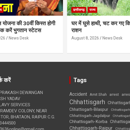
्य
छत्तीसगढ़
राज्य
न योजना की 30वीं किस्त होगी
घर में घुसे हाथी, चट कर गए क
ेक करें भुगतान स्टेटस
राशन
026
News Desk
August 8, 2026
News Desk
क करें
Tags
 PRAKASH DEWANGAN
Accident
Amit Shah
arre
arrest
SH YADAV
Chhattisgarh
Chhattisgar
LAVY SERVICES
Chhattisgarh-Bilaspur
Chhattisgar
BRAMDEV COLONY, NEAR
Chhattisgarh-Jagdalpur
Chhattisga
OR, BHATAON, RAIPUR C.G.
Chhattisgarh-Korba
Chhattisga
3444500
Chhattisgarh-Raipur
3636online@gmail.com
Chhattis