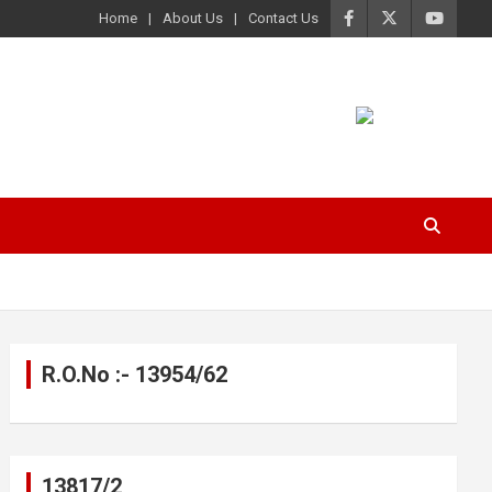
Home
About Us
Contact Us
R.O.No :- 13954/62
13817/2