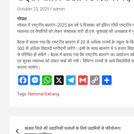
October 23, 2025
admin
भोपाल
भोपाल में राष्ट्रीय बालरंग-2025 इस वर्ष 5 दिसम्बर को इंदिरा गाँधी राष्ट
व्यवस्था एवं तैयारियों को लेकर संचालक श्री डी.एस. कुशवाह की अध्यक्षता मे
बैठक में बताया गया कि राष्ट्रीय बालरंग में 20 से अधिक राज्यों के स्कूल के विद्
500 से अधिक विद्यार्थी भागीदारी करेंगे। इसी के साथ बालरंग में 5 हजार वि
से परिचित हो सकेंगे। बैठक में बताया गया कि राष्ट्रीय बालरंग का आयोजन वर्ष 
एवं सुरक्षा व्यवस्था को लेकर चर्चा की गयी। विभिन्न राज्यों से आये विद्यार
कराया जायेगा।
F
M
W
X
T
G
C
S
a
es
h
el
m
o
h
Tags:
National Balrang
ce
se
at
e
ail
py
ar
b
n
s
gr
Li
e
o
g
A
a
n
Post
o
er
p
m
k
खंडवा जिले की उद्यानिकी फसलों के लिये उद्यमियों से परियोजना