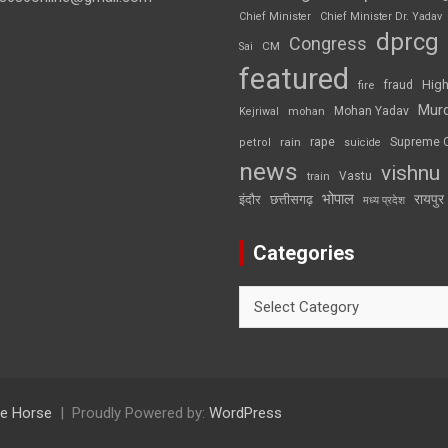
Chief Minister
Chief Minister Dr. Yadav
dprcg
Congress
CM
Sai
featured
High
fire
fraud
Mur
Mohan Yadav
Kejriwal
mohan
rape
Supreme 
rain
petrol
suicide
news
vishnu
Vastu
train
भोपाल
रायपुर
इंदौर
छत्तीसगढ़
मध्य प्रदेश
Categories
Categories
e Horse
Proudly Powered by:
WordPress