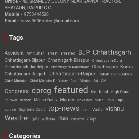
Office -
40, BRAMDEV COLONY, NEAR SAPNA TRACTOR,
BHATAON, RAIPUR C.G.
Mobile -
9753444500
Email -
news3636online@gmail.com
Tags
Chhattisgarh
BJP
Accident
Amit Shah
arrested
arrest
Chhattisgarh-Bijapur
Chhattisgarh-Bilaspur
Chhattisgarh-Durg
Chhattisgarh-Korba
Chhattisgarh-Jagdalpur
Chhattisgarh-Kabirdham
Chhattisgarh-Raipur
Chhattisgarh-Raigarh
Chhattisgarh-Sukma
CM
Chief Minister
Chief Minister Dr. Yadav
Chief Minister Sai
featured
dprcg
Congress
High Court
fire
fraud
Murder
rape
Mohan Yadav
Naxalites
rain
Kejriwal
mohan
petrol
top-news
vishnu
Supreme Court
Vastu
suicide
train
Weather
भोपाल
रायपुर
इंदौर
छत्तीसगढ़
मध्य प्रदेश
Categories