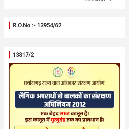
R.O.No :- 13954/62
13817/2