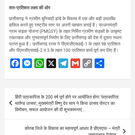
शत-प्रतिशत लक्ष्य की ओर
छत्तीसगढ़ ने ग्रामीण बुनियादी ढांचे के विकास में एक और बड़ी उपलब्धि
हासिल करते हुए राष्ट्रीय स्तर पर अपनी पहचान बनाई है। प्रधानमंत्री
ग्राम सड़क योजना (PMGSY) के तहत निर्मित ग्रामीण सड़कों के उत्कृष्ट
रखरखाव और गुणवत्तापूर्ण निर्माण के लिए छत्तीसगढ़ को देश में दूसरा स्थान
प्राप्त हुआ है। छत्तीसगढ राज्य ने पीएमजीएसवाई-1 के तहत 98 प्रतिशत
और पीएमजीएसवाई-2 व 3 के तहत 100 प्रतिशत कार्य पूर्ण कर लिए हैं।
F
M
W
X
T
G
C
S
a
es
h
el
m
o
h
ce
se
at
e
ail
py
ar
b
n
s
gr
Li
e
Post
हिंदी पत्रकारिता के 200 वर्ष पूर्ण होने पर आयोजित होगा ‘पत्रकारिता
o
g
A
a
n
navigation
मार्तण्ड उत्सव’, मुख्यमंत्री विष्णु देव साय ने किया उत्सव पोस्टर का
o
er
p
m
k
विमोचन, सफल आयोजन की दी शुभकामनाएं….
k
p
कोरबा जिले के विकास का महत्वपूर्ण आधार है डीएमएफ – मंत्री
लखनलाल देवांगन….