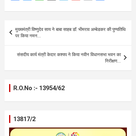
a
es
h
el
m
o
h
ce
se
at
e
ail
py
ar
b
n
s
gr
Li
e
Post
मुख्यमंत्री विष्णुदेव साय ने बाबा साहब डॉ. भीमराव अम्बेडकर की पुण्यतिथि
o
g
A
a
n
navigation
पर किया नमन….
o
er
p
m
k
k
p
संसदीय कार्य मंत्री केदार कश्यप ने किया नवीन विधानसभा भवन का
निरीक्षण….
R.O.No :- 13954/62
13817/2