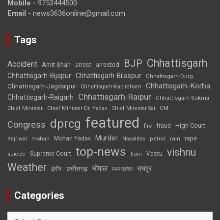
Mobile -
9753444500
Email -
news3636online@gmail.com
Tags
Chhattisgarh
BJP
Accident
Amit Shah
arrested
arrest
Chhattisgarh-Bijapur
Chhattisgarh-Bilaspur
Chhattisgarh-Durg
Chhattisgarh-Korba
Chhattisgarh-Jagdalpur
Chhattisgarh-Kabirdham
Chhattisgarh-Raipur
Chhattisgarh-Raigarh
Chhattisgarh-Sukma
CM
Chief Minister
Chief Minister Dr. Yadav
Chief Minister Sai
featured
dprcg
Congress
High Court
fire
fraud
Murder
rape
Mohan Yadav
Naxalites
rain
Kejriwal
mohan
petrol
top-news
vishnu
Supreme Court
Vastu
suicide
train
Weather
भोपाल
रायपुर
इंदौर
छत्तीसगढ़
मध्य प्रदेश
Categories
Categories