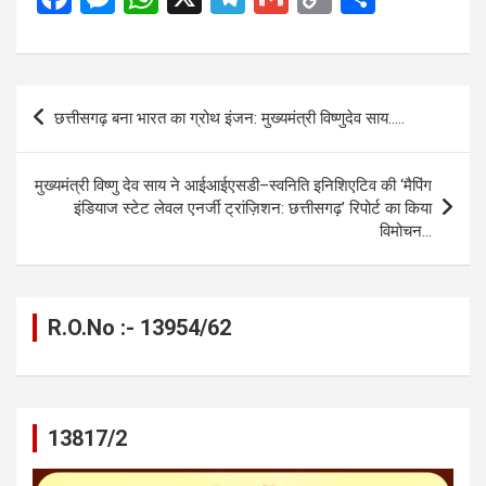
a
es
h
el
m
o
h
ce
se
at
e
ail
py
ar
b
n
s
gr
Li
e
Post
छत्तीसगढ़ बना भारत का ग्रोथ इंजन: मुख्यमंत्री विष्णुदेव साय…..
o
g
A
a
n
navigation
o
er
p
m
k
मुख्यमंत्री विष्णु देव साय ने आईआईएसडी–स्वनिति इनिशिएटिव की ‘मैपिंग
k
p
इंडियाज स्टेट लेवल एनर्जी ट्रांज़िशन: छत्तीसगढ़’ रिपोर्ट का किया
विमोचन…
R.O.No :- 13954/62
13817/2