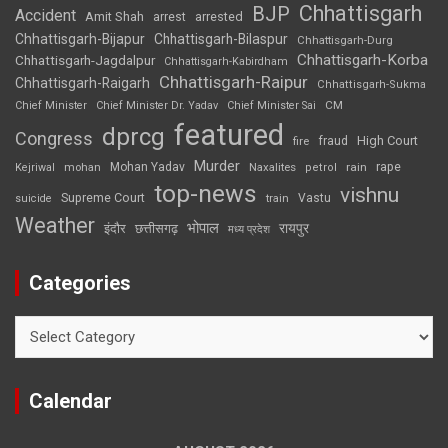
Chhattisgarh
BJP
Accident
Amit Shah
arrested
arrest
Chhattisgarh-Bijapur
Chhattisgarh-Bilaspur
Chhattisgarh-Durg
Chhattisgarh-Korba
Chhattisgarh-Jagdalpur
Chhattisgarh-Kabirdham
Chhattisgarh-Raipur
Chhattisgarh-Raigarh
Chhattisgarh-Sukma
CM
Chief Minister
Chief Minister Dr. Yadav
Chief Minister Sai
featured
dprcg
Congress
High Court
fire
fraud
Murder
rape
Mohan Yadav
Naxalites
rain
Kejriwal
mohan
petrol
top-news
vishnu
Supreme Court
Vastu
suicide
train
Weather
भोपाल
रायपुर
इंदौर
छत्तीसगढ़
मध्य प्रदेश
Categories
Categories
Calendar