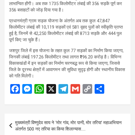
लाभान्वित होंगी। अब तक 1735 किलोमीटर लंबाई की 356 सड़कें पूर्ण कर
356 बसाहटों को जोड़ दिया गया है।
प्रधानमंत्री ग्राम सड़क योजना के अंतर्गत अब तक कुल 47,847
किलोमीटर लंबाई की 10,119 सड़कों एवं 581 वृहद पुलों को स्वीकृति प्राप्त
हुई है, जिनमें से 42,250 किलोमीटर लंबाई की 8713 सड़कें और 444 पुल
पूर्ण किए जा चुके हैं।
जशपुर जिले में इस योजना के तहत कुल 77 सड़कों का निर्माण किया जाएगा,
जिनकी लंबाई 197.26 किलोमीटर तथा लागत ₹196.20 करोड़ है। विभिन्न
विकासखंडों में इन सड़कों का निर्माण चरणबद्ध रूप से किया जाएगा, जिससे
जिले के दूरस्थ क्षेत्रों में आवागमन की सुविधा सुदृढ़ होगी और स्थानीय विकास
को गति मिलेगी।
F
M
W
X
T
G
C
S
a
es
h
el
m
o
h
ce
se
at
e
ail
py
ar
b
n
s
gr
Li
e
Post
मुख्यमंत्री विष्णुदेव साय ने ‘मोर गांव, मोर पानी, मोर तरिया’ महाअभियान
o
g
A
a
n
navigation
अंतर्गत 500 नए तरिया का किया शिलान्यास…..