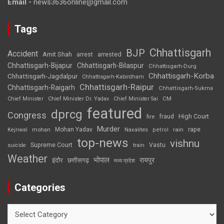
Email -
news3636online@gmail.com
Tags
Chhattisgarh
BJP
Accident
Amit Shah
arrested
arrest
Chhattisgarh-Bijapur
Chhattisgarh-Bilaspur
Chhattisgarh-Durg
Chhattisgarh-Korba
Chhattisgarh-Jagdalpur
Chhattisgarh-Kabirdham
Chhattisgarh-Raipur
Chhattisgarh-Raigarh
Chhattisgarh-Sukma
CM
Chief Minister
Chief Minister Dr. Yadav
Chief Minister Sai
featured
dprcg
Congress
High Court
fire
fraud
Murder
rape
Mohan Yadav
Naxalites
rain
Kejriwal
mohan
petrol
top-news
vishnu
Supreme Court
Vastu
suicide
train
Weather
भोपाल
रायपुर
इंदौर
छत्तीसगढ़
मध्य प्रदेश
Categories
Categories