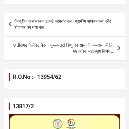
ce
se
at
e
ail
py
ar
b
n
s
gr
Li
e
Post
केन्द्रीय प्रसंस्करण इकाई जामगांव एम : ग्रामीण अर्थव्यवस्था और
o
g
A
a
n
navigation
रोजगार को नया बल….
o
er
p
m
k
k
p
छत्तीसगढ़ कैबिनेट बैठक: मुख्यमंत्री विष्णु देव साय की अध्यक्षता में लिए
गए अनेक महत्वपूर्ण निर्णय…..
R.O.No :- 13954/62
13817/2