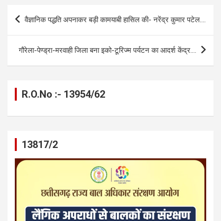
b
n
s
gr
Li
e
Post
वैज्ञानिक पद्धति अपनाकर बड़ी कामयाबी हासिल की- नरेंद्र कुमार पटेल….
o
g
A
a
n
navigation
o
er
p
m
k
गौरेला-पेण्ड्रा-मरवाही जिला बना इको-टूरिज्म पर्यटन का आदर्श केंद्र….
k
p
R.O.No :- 13954/62
13817/2