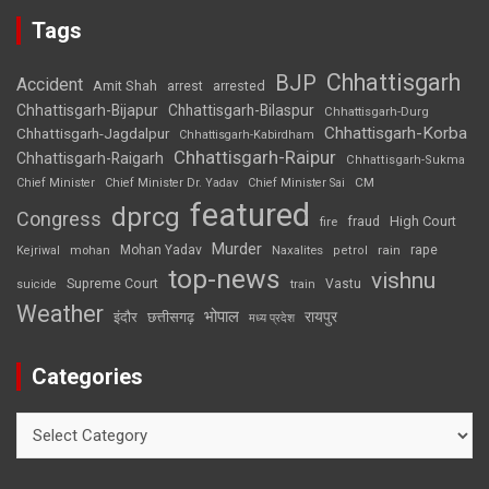
Tags
Chhattisgarh
BJP
Accident
Amit Shah
arrested
arrest
Chhattisgarh-Bijapur
Chhattisgarh-Bilaspur
Chhattisgarh-Durg
Chhattisgarh-Korba
Chhattisgarh-Jagdalpur
Chhattisgarh-Kabirdham
Chhattisgarh-Raipur
Chhattisgarh-Raigarh
Chhattisgarh-Sukma
CM
Chief Minister
Chief Minister Dr. Yadav
Chief Minister Sai
featured
dprcg
Congress
High Court
fire
fraud
Murder
rape
Mohan Yadav
Naxalites
rain
Kejriwal
mohan
petrol
top-news
vishnu
Supreme Court
Vastu
suicide
train
Weather
भोपाल
रायपुर
इंदौर
छत्तीसगढ़
मध्य प्रदेश
Categories
Categories