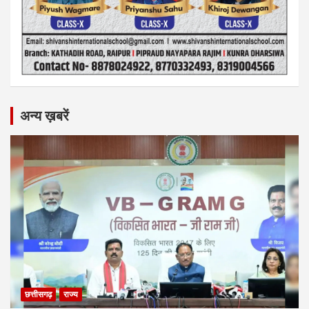
अन्य ख़बरें
छत्तीसगढ़
राज्य