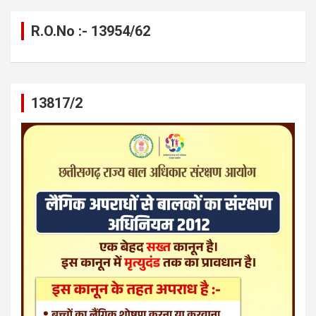
R.O.No :- 13954/62
13817/2