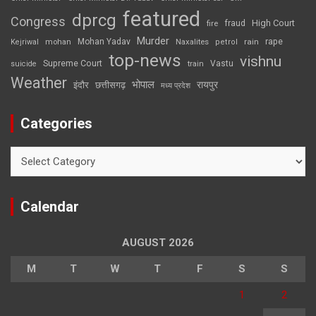
featured
dprcg
Congress
High Court
fire
fraud
Murder
rape
Mohan Yadav
Naxalites
rain
Kejriwal
mohan
petrol
top-news
vishnu
Supreme Court
Vastu
suicide
train
Weather
भोपाल
रायपुर
इंदौर
छत्तीसगढ़
मध्य प्रदेश
Categories
Categories
Calendar
AUGUST 2026
M
T
W
T
F
S
S
1
2