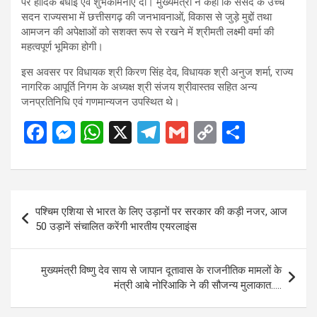
पर हार्दिक बधाई एवं शुभकामनाएं दी। मुख्यमंत्री ने कहा कि संसद के उच्च
सदन राज्यसभा में छत्तीसगढ़ की जनभावनाओं, विकास से जुड़े मुद्दों तथा
आमजन की अपेक्षाओं को सशक्त रूप से रखने में श्रीमती लक्ष्मी वर्मा की
महत्वपूर्ण भूमिका होगी।
इस अवसर पर विधायक श्री किरण सिंह देव, विधायक श्री अनुज शर्मा, राज्य
नागरिक आपूर्ति निगम के अध्यक्ष श्री संजय श्रीवास्तव सहित अन्य
जनप्रतिनिधि एवं गणमान्यजन उपस्थित थे।
F
M
W
X
T
G
C
S
a
es
h
el
m
o
h
ce
se
at
e
ail
py
ar
b
n
s
gr
Li
e
Post
पश्चिम एशिया से भारत के लिए उड़ानों पर सरकार की कड़ी नजर, आज
o
g
A
a
n
navigation
50 उड़ानें संचालित करेंगी भारतीय एयरलाइंस
o
er
p
m
k
k
p
मुख्यमंत्री विष्णु देव साय से जापान दूतावास के राजनीतिक मामलों के
मंत्री आबे नोरिआकि ने की सौजन्य मुलाकात…..