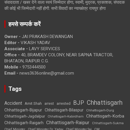
संवाददाता / खबर देने वाला स्वयं जिम्मेदार होगा, स्वामी, मुद्रक, प्रकाशक, संपादक
की कोई भी जिम्मेदारी नहीं होगी. सभी विवादों का न्यायक्षेत्र रायपुर होगा
हमसे सम्पर्क करें
Owner -
JAI PRAKASH DEWANGAN
Editor -
VIKASH YADAV
Associate -
LAVY SERVICES
Office -
40, BRAMDEV COLONY, NEAR SAPNA TRACTOR,
BHATAON, RAIPUR C.G.
Mobile -
9753444500
Email -
news3636online@gmail.com
Tags
Chhattisgarh
BJP
Accident
Amit Shah
arrested
arrest
Chhattisgarh-Bijapur
Chhattisgarh-Bilaspur
Chhattisgarh-Durg
Chhattisgarh-Korba
Chhattisgarh-Jagdalpur
Chhattisgarh-Kabirdham
Chhattisgarh-Raipur
Chhattisgarh-Raigarh
Chhattisgarh-Sukma
CM
Chief Minister
Chief Minister Dr. Yadav
Chief Minister Sai