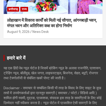
छत्तीसगढ़
राज्य
लोहाखान में विकास कार्यों को मिली नई सौगात, आंगनबाड़ी भवन,
मंगल भवन और अतिरिक्त कक्ष का होगा निर्माण
August 9, 2026
News Desk
हमारे बारे में
यह एक हिंदी वेब न्यूज़ पोर्टल है जिसमें ब्रेकिंग न्यूज़ के अलावा राजनीति, प्रशासन,
ट्रेंडिंग न्यूज, बॉलीवुड, खेल जगत, लाइफस्टाइल, बिजनेस, सेहत, ब्यूटी, रोजगार
तथा टेक्नोलॉजी से संबंधित खबरें पोस्ट की जाती है।
Disclaimer - समाचार से सम्बंधित किसी भी तरह के विवाद के लिए साइट के कुछ
तत्वों में उपयोगकर्ताओं द्वारा प्रस्तुत सामग्री ( समाचार / फोटो / विडियो आदि )
शामिल होगी स्वामी, मुद्रक, प्रकाशक, संपादक इस तरह के सामग्रियों के लिए कोई
ज़िम्मेदार नहीं स्वीकार करता है। न्यूज़ पोर्टल में प्रकाशित ऐसी सामग्री के लिए