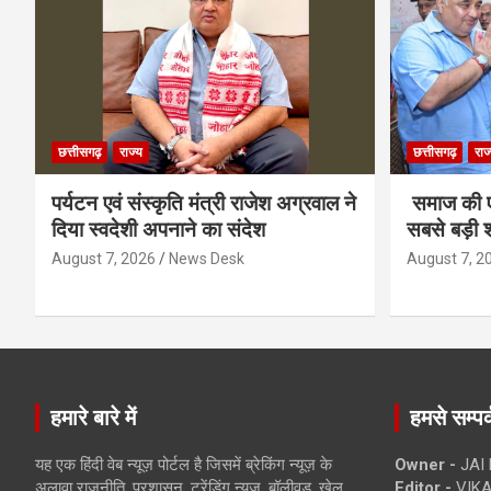
छत्तीसगढ़
राज्य
छत्तीसगढ़
राज
पर्यटन एवं संस्कृति मंत्री राजेश अग्रवाल ने
समाज की ए
दिया स्वदेशी अपनाने का संदेश
सबसे बड़ी श
August 7, 2026
News Desk
August 7, 2
हमारे बारे में
हमसे सम्पर्
यह एक हिंदी वेब न्यूज़ पोर्टल है जिसमें ब्रेकिंग न्यूज़ के
Owner -
JAI
अलावा राजनीति, प्रशासन, ट्रेंडिंग न्यूज, बॉलीवुड, खेल
Editor -
VIKA