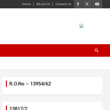
Home
About Us
Contact Us
R.O.No :- 13954/62
13817/2