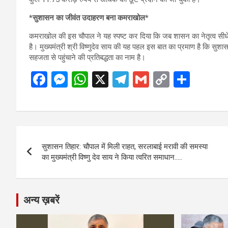
*सुशासन का जीवंत उदाहरण बना कमराखोल*
कमराखोल की इस चौपाल ने यह स्पष्ट कर दिया कि जब शासन का नेतृत्व सीध
है। मुख्यमंत्री श्री विष्णुदेव साय की यह पहल इस बात का प्रमाण है कि सुशा
सहजता से पहुंचाने की प्रतिबद्धता का नाम है।
F
M
W
X
T
G
C
S
a
es
h
el
m
o
h
ce
se
at
e
ail
py
ar
b
n
s
gr
Li
e
Post
o
g
A
a
n
सुशासन तिहार: चौपाल में मिली राहत, सरलाबाई मरावी की समस्या
navigation
o
er
p
m
k
का मुख्यमंत्री विष्णु देव साय ने किया त्वरित समाधान…..
k
p
अन्य ख़बरें