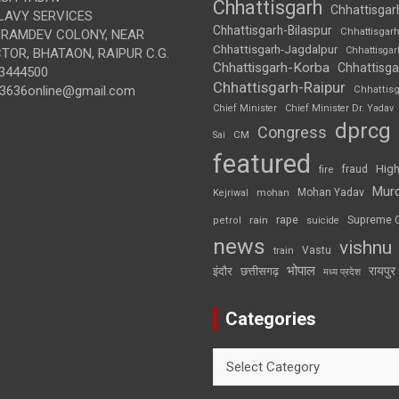
Chhattisgarh
Chhattisgar
LAVY SERVICES
Chhattisgarh-Bilaspur
Chhattisgar
BRAMDEV COLONY, NEAR
Chhattisgarh-Jagdalpur
Chhattisga
OR, BHATAON, RAIPUR C.G.
Chhattisgarh-Korba
Chhattisga
3444500
Chhattisgarh-Raipur
3636online@gmail.com
Chhattis
Chief Minister
Chief Minister Dr. Yadav
dprcg
Congress
CM
Sai
featured
High
fire
fraud
Mur
Mohan Yadav
Kejriwal
mohan
rape
Supreme 
rain
petrol
suicide
news
vishnu
Vastu
train
भोपाल
रायपुर
इंदौर
छत्तीसगढ़
मध्य प्रदेश
Categories
Categories