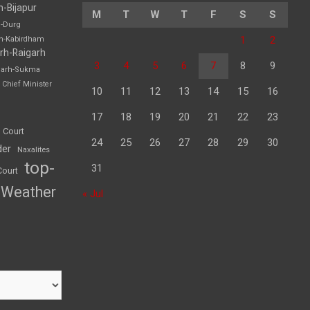
h-Bijapur
M
T
W
T
F
S
S
h-Durg
1
2
rh-Kabirdham
rh-Raigarh
3
4
5
6
7
8
9
garh-Sukma
Chief Minister
10
11
12
13
14
15
16
17
18
19
20
21
22
23
 Court
24
25
26
27
28
29
30
der
Naxalites
top-
31
Court
Weather
« Jul