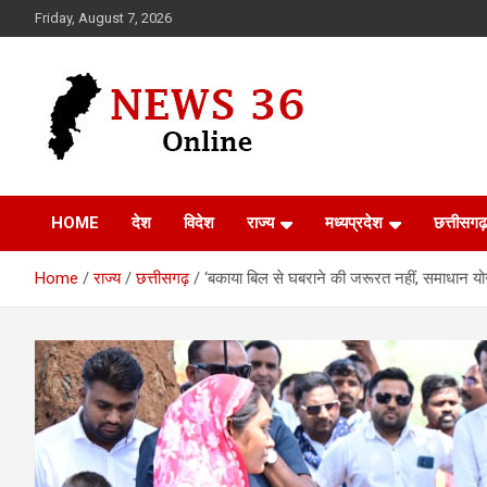
Skip
Friday, August 7, 2026
to
content
Voice of 36garh
News 36
HOME
देश
विदेश
राज्य
मध्यप्रदेश
छत्तीसगढ़
Home
राज्य
छत्तीसगढ़
‘बकाया बिल से घबराने की जरूरत नहीं, समाधान योजन