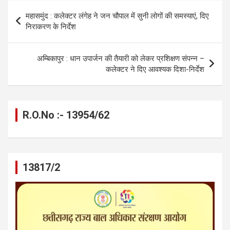
o
g
A
a
n
Post
महासमुंद : कलेक्टर लंगेह ने जन चौपाल में सुनी लोगों की समस्याएं, दिए
o
er
p
m
k
navigation
निराकरण के निर्देश
k
p
अम्बिकापुर : धान उपार्जन की तैयारी को लेकर प्रशिक्षण संपन्न –
कलेक्टर ने दिए आवश्यक दिशा-निर्देश
R.O.No :- 13954/62
13817/2