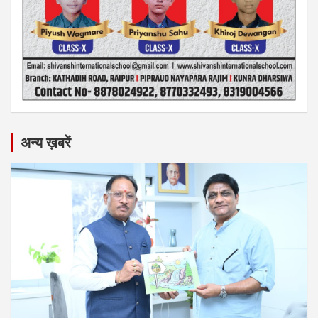
अन्य ख़बरें