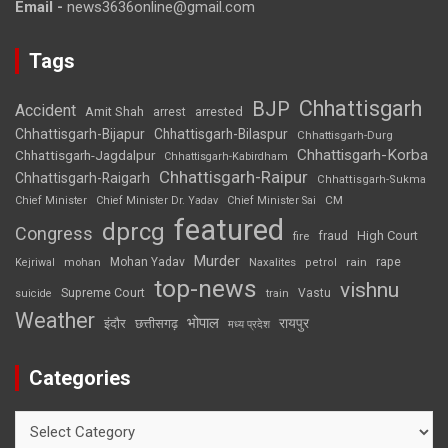
Email -
news3636online@gmail.com
Tags
Chhattisgarh
BJP
Accident
Amit Shah
arrested
arrest
Chhattisgarh-Bijapur
Chhattisgarh-Bilaspur
Chhattisgarh-Durg
Chhattisgarh-Korba
Chhattisgarh-Jagdalpur
Chhattisgarh-Kabirdham
Chhattisgarh-Raipur
Chhattisgarh-Raigarh
Chhattisgarh-Sukma
CM
Chief Minister
Chief Minister Dr. Yadav
Chief Minister Sai
featured
dprcg
Congress
High Court
fire
fraud
Murder
rape
Mohan Yadav
Naxalites
rain
Kejriwal
mohan
petrol
top-news
vishnu
Supreme Court
Vastu
suicide
train
Weather
भोपाल
रायपुर
इंदौर
छत्तीसगढ़
मध्य प्रदेश
Categories
Categories