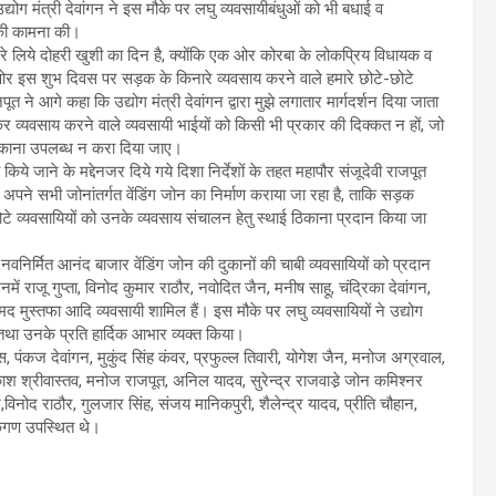
ं। उद्योग मंत्री देवांगन ने इस मौके पर लघु व्यवसायीबंधुओं को भी बधाई व
की कामना की।
रे लिये दोहरी खुशी का दिन है, क्योंकि एक ओर कोरबा के लोकप्रिय विधायक व
री ओर इस शुभ दिवस पर सड़क के किनारे व्यवसाय करने वाले हमारे छोटे-छोटे
 ने आगे कहा कि उद्योग मंत्री देवांगन द्वारा मुझे लगातार मार्गदर्शन दिया जाता
 व्यवसाय करने वाले व्यवसायी भाईयों को किसी भी प्रकार की दिक्कत न हों, जो
ई ठिकाना उपलब्ध न करा दिया जाए।
षा किये जाने के मद्देनजर दिये गये दिशा निर्देशों के तहत महापौर संजूदेवी राजपूत
ा अपने सभी जोनांतर्गत वेंडिंग जोन का निर्माण कराया जा रहा है, ताकि सड़क
 व्यवसायियों को उनके व्यवसाय संचालन हेतु स्थाई ठिकाना प्रदान किया जा
वनिर्मित आनंद बाजार वेंडिंग जोन की दुकानों की चाबी व्यवसायियों को प्रदान
 राजू गुप्ता, विनोद कुमार राठौर, नवोदित जैन, मनीष साहू, चंद्रिका देवांगन,
्मद मुस्तफा आदि व्यवसायी शामिल हैं। इस मौके पर लघु व्यवसायियों ने उद्योग
 तथा उनके प्रति हार्दिक आभार व्यक्त किया।
स, पंकज देवांगन, मुकुंद सिंह कंवर, प्रफुल्ल तिवारी, योगेश जैन, मनोज अग्रवाल,
, आकाश श्रीवास्तव, मनोज राजपूत, अनिल यादव, सुरेन्द्र राजवाडे़ जोन कमिश्नर
विनोद राठौर, गुलजार सिंह, संजय मानिकपुरी, शैलेन्द्र यादव, प्रीति चौहान,
िकगण उपस्थित थे।