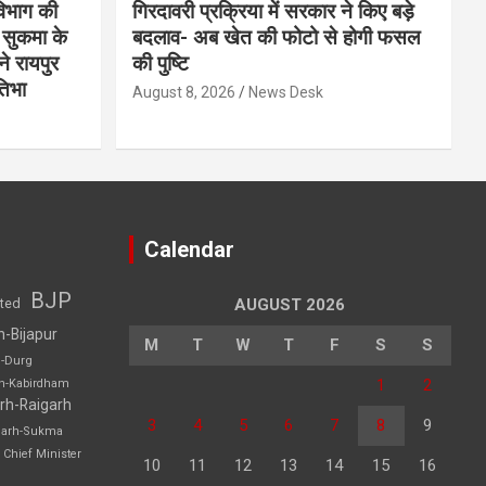
 विभाग की
गिरदावरी प्रक्रिया में सरकार ने किए बड़े
 सुकमा के
बदलाव- अब खेत की फोटो से होगी फसल
ने रायपुर
की पुष्टि
तिभा
August 8, 2026
News Desk
Calendar
BJP
sted
AUGUST 2026
h-Bijapur
M
T
W
T
F
S
S
h-Durg
1
2
rh-Kabirdham
rh-Raigarh
3
4
5
6
7
8
9
garh-Sukma
Chief Minister
10
11
12
13
14
15
16