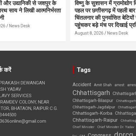
ती और उद्यानिकी से जशपुर के
विष्णु के सुशासन में ग्रामोद्योग
थ साय ने लिखी आत्मनिर्भरता
पहल पर छत्तीसगढ़ में पहली बार
नी
चिंतलनार की पुनर्वासित बेटियों 
पहुंचकर बड़े मंच पर दिखाई प्र
026
News Desk
August 8, 2026
News Desk
क करें
Tags
 PRAKASH DEWANGAN
Accident
Amit Shah
arre
arrest
SH YADAV
Chhattisgarh
Chhattisgar
LAVY SERVICES
Chhattisgarh-Bilaspur
Chhattisgar
BRAMDEV COLONY, NEAR
Chhattisgarh-Jagdalpur
Chhattisga
OR, BHATAON, RAIPUR C.G.
Chhattisgarh-Korba
Chhattisga
3444500
Chhattisgarh-Raipur
3636online@gmail.com
Chhattis
Chief Minister
Chief Minister Dr. Yadav
dprcg
Congress
CM