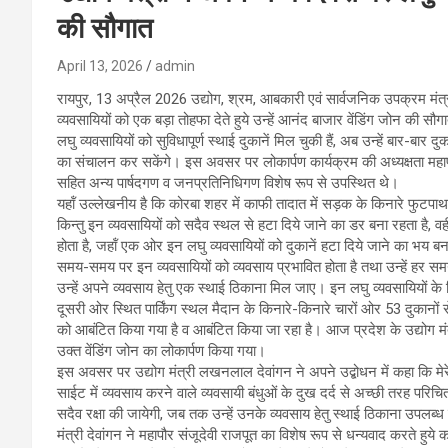
की सौगात
April 13, 2026
admin
रायपुर, 13 अप्रैल 2026 उद्योग, श्रम, आबकारी एवं सार्वजनिक उपक्रम मं
व्यवसायियों को एक बड़ा तोहफा देते हुये उन्हें आनंद बाजार वेंडिंग जोन की
लघु व्यवसायियों को सुविधापूर्ण स्थाई दुकानें मिल चुकी हैं, अब उन्हें बार-बा
का संचालन कर सकेंगे। इस अवसर पर लोकार्पण कार्यक्रम की अध्यक्षता महापौर स
सहित अन्य पार्षदगण व जनप्रतिनिधिगण विशेष रूप से उपस्थित थे।
यहॉं उल्लेखनीय है कि कोरबा शहर में काफी तादात में सड़क के किनारे फुटपाथ आद
किन्तु इन व्यवसायियों को सदैव स्थल से हटा दिये जाने का डर बना रहता है, 
होता है, जहॉं एक ओर इन लघु व्यवसायियों को दुकानें हटा दिये जाने का भय ब
समय-समय पर इन व्यवसायियों को व्यवसाय प्रभावित होता है तथा उन्हें हर
उन्हें अपने व्यवसाय हेतु एक स्थाई ठिकाना मिल जाए। इन लघु व्यवसायियों के 
दूसरी ओर स्थित पार्किंग स्थल मैदान के किनारे-किनारे चारों ओर 53 दुकानों से य
को आबंटित किया गया है व आबंटित किया जा रहा है। आज प्रदेश के उद्योग मंत्
उक्त वेंडिंग जोन का लोकार्पण किया गया।
इस अवसर पर उद्योग मंत्री लखनलाल देवांगन ने अपने उद्बोधन में कहा कि मेरे 
साईट में व्यवसाय करने वाले व्यवसायी बंधुओं के दुख दर्द से अच्छी तरह परिचित ह
सदैव रक्षा की जायेगी, जब तक उन्हें उनके व्यवसाय हेतु स्थाई ठिकाना उपलब्ध
मंत्री देवांगन ने महापौर संजूदेवी राजपूत का विशेष रूप से धन्यवाद करते हु