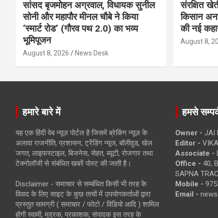
सांसद बृजमोहन अग्रवाल, विधायक सुनील
संरक्षित खे
सोनी और महापौर मीनल चौबे ने किया
किसान अनार
‘स्मार्ट रोड’ (गौरव पथ 2.0) का भव्य
की नई कहा
भूमिपूजन
August 8, 2
August 8, 2026
News Desk
हमारे बारे में
हमसे सम्पर्
यह एक हिंदी वेब न्यूज़ पोर्टल है जिसमें ब्रेकिंग न्यूज़ के
Owner -
JAI
अलावा राजनीति, प्रशासन, ट्रेंडिंग न्यूज, बॉलीवुड, खेल
Editor -
VIKA
जगत, लाइफस्टाइल, बिजनेस, सेहत, ब्यूटी, रोजगार तथा
Associate -
टेक्नोलॉजी से संबंधित खबरें पोस्ट की जाती है।
Office -
40, 
SAPNA TRACT
Disclaimer - समाचार से सम्बंधित किसी भी तरह के
Mobile -
975
विवाद के लिए साइट के कुछ तत्वों में उपयोगकर्ताओं द्वारा
Email -
news
प्रस्तुत सामग्री ( समाचार / फोटो / विडियो आदि ) शामिल
होगी स्वामी, मुद्रक, प्रकाशक, संपादक इस तरह के