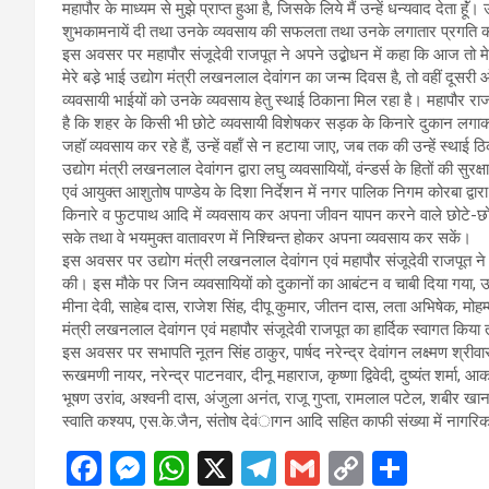
महापौर के माध्यम से मुझे प्राप्त हुआ है, जिसके लिये मैं उन्हें धन्यवाद देता हूॅ
शुभकामनायें दी तथा उनके व्यवसाय की सफलता तथा उनके लगातार प्रगति 
इस अवसर पर महापौर संजूदेवी राजपूत ने अपने उद्बोधन में कहा कि आज तो मे
मेरे बडे़ भाई उद्योग मंत्री लखनलाल देवांगन का जन्म दिवस है, तो वहीं दूस
व्यवसायी भाईयों को उनके व्यवसाय हेतु स्थाई ठिकाना मिल रहा है। महापौर राजपूत
है कि शहर के किसी भी छोटे व्यवसायी विशेषकर सड़क के किनारे दुकान लगाकर
जहॉ व्यवसाय कर रहे हैं, उन्हें वहॉं से न हटाया जाए, जब तक की उन्हें स्था
उद्योग मंत्री लखनलाल देवांगन द्वारा लघु व्यवसायियों, वंन्डर्स के हितों की सुरक्
एवं आयुक्त आशुतोष पाण्डेय के दिशा निर्देशन में नगर पालिक निगम कोरबा द्वार
किनारे व फुटपाथ आदि में व्यवसाय कर अपना जीवन यापन करने वाले छोटे-छोटे
सके तथा वे भयमुक्त वातावरण में निश्चिन्त होकर अपना व्यवसाय कर सकें।
इस अवसर पर उद्योग मंत्री लखनलाल देवांगन एवं महापौर संजूदेवी राजपूत ने न
की। इस मौके पर जिन व्यवसायियों को दुकानों का आबंटन व चाबी दिया गया, उनमें
मीना देवी, साहेब दास, राजेश सिंह, दीपू कुमार, जीतन दास, लता अभिषेक, मोहम
मंत्री लखनलाल देवांगन एवं महापौर संजूदेवी राजपूत का हार्दिक स्वागत किया
इस अवसर पर सभापति नूतन सिंह ठाकुर, पार्षद नरेन्द्र देवांगन लक्ष्मण श्रीवा
रूखमणी नायर, नरेन्द्र पाटनवार, दीनू महाराज, कृष्णा द्विवेदी, दुष्यंत शर्मा
भूषण उरांव, अश्वनी दास, अंजुला अनंत, राजू गुप्ता, रामलाल पटेल, शबीर खान,
स्वाति कश्यप, एस.के.जैन, संतोष देवंागन आदि सहित काफी संख्या में नागर
F
M
W
X
T
G
C
S