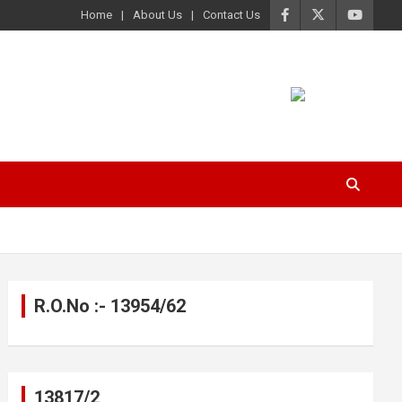
Home
About Us
Contact Us
R.O.No :- 13954/62
13817/2