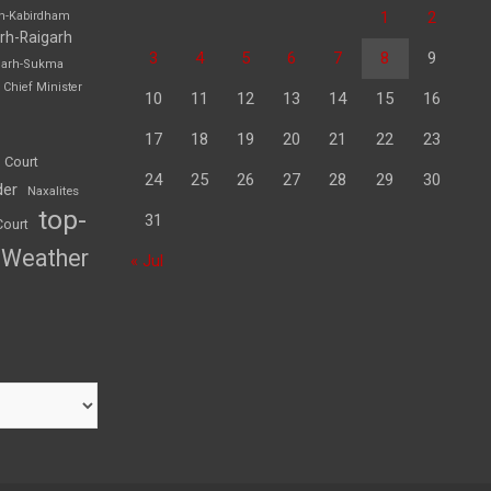
1
2
rh-Kabirdham
rh-Raigarh
3
4
5
6
7
8
9
garh-Sukma
Chief Minister
10
11
12
13
14
15
16
17
18
19
20
21
22
23
 Court
24
25
26
27
28
29
30
der
Naxalites
top-
31
Court
Weather
« Jul