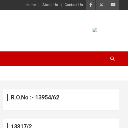
Home
About Us
Contact Us
R.O.No :- 13954/62
13817/2