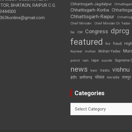
Chhattisgarh-Jagdalpur
Chhattisga
OR, BHATAON, RAIPUR C.G.
Chhattisgarh-Korba
Chhattisga
3444500
Chhattisgarh-Raipur
3636online@gmail.com
Chhattis
Chief Minister
Chief Minister Dr. Yadav
dprcg
Congress
CM
Sai
featured
High
fire
fraud
Mur
Mohan Yadav
Kejriwal
mohan
rape
Supreme 
rain
petrol
suicide
news
vishnu
Vastu
train
भोपाल
रायपुर
इंदौर
छत्तीसगढ़
मध्य प्रदेश
Categories
Categories