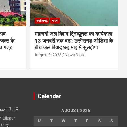
छत्तीसगढ़
राज्य
 अब
महानदी जल विवाद ट्रिब्यूनल का कार्यकाल
रिजल्ट के
13 जनवरी तक बढ़ा: छत्तीसगढ़-ओडिशा के
ि पत्र
बीच जल विवाद छह माह में सुलझेगा
August 8, 2026
News Desk
Calendar
BJP
sted
AUGUST 2026
h-Bijapur
M
T
W
T
F
S
S
h-Durg