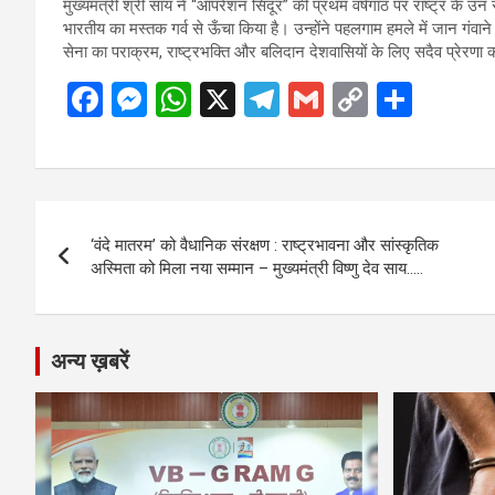
मुख्यमंत्री श्री साय ने “ऑपरेशन सिंदूर” की प्रथम वर्षगांठ पर राष्ट्र के
भारतीय का मस्तक गर्व से ऊँचा किया है। उन्होंने पहलगाम हमले में जान गंवाने 
सेना का पराक्रम, राष्ट्रभक्ति और बलिदान देशवासियों के लिए सदैव प्रेरणा 
F
M
W
X
T
G
C
S
a
es
h
el
m
o
h
ce
se
at
e
ail
py
ar
b
n
s
gr
Li
e
Post
o
g
A
a
n
‘वंदे मातरम’ को वैधानिक संरक्षण : राष्ट्रभावना और सांस्कृतिक
navigation
o
er
p
m
k
अस्मिता को मिला नया सम्मान – मुख्यमंत्री विष्णु देव साय…..
k
p
अन्य ख़बरें