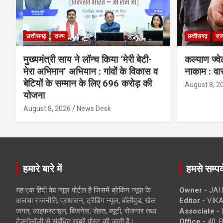
छत्तीसगढ़
राज्य
छत्तीसगढ़
राज
मुख्यमंत्री साय ने लॉन्च किया ‘मेरी बेटी-
कल्याण ज्वे
मेरा अभिमान’ अभियान : गांवों के विकास व
नाकाम : वा
बेटियों के सम्मान के लिए 696 करोड़ की
August 8, 2
योजना
August 8, 2026
News Desk
हमारे बारे में
हमसे सम्पर्
यह एक हिंदी वेब न्यूज़ पोर्टल है जिसमें ब्रेकिंग न्यूज़ के
Owner -
JAI
अलावा राजनीति, प्रशासन, ट्रेंडिंग न्यूज, बॉलीवुड, खेल
Editor -
VIKA
जगत, लाइफस्टाइल, बिजनेस, सेहत, ब्यूटी, रोजगार तथा
Associate -
टेक्नोलॉजी से संबंधित खबरें पोस्ट की जाती है।
Office -
40, 