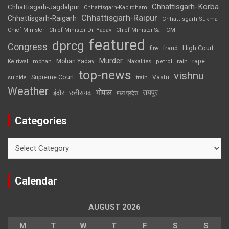
Chhattisgarh-Korba
Chhattisgarh-Jagdalpur
Chhattisgarh-Kabirdham
Chhattisgarh-Raipur
Chhattisgarh-Raigarh
Chhattisgarh-Sukma
CM
Chief Minister
Chief Minister Dr. Yadav
Chief Minister Sai
featured
dprcg
Congress
High Court
fire
fraud
Murder
rape
Mohan Yadav
Naxalites
rain
Kejriwal
mohan
petrol
top-news
vishnu
Supreme Court
Vastu
suicide
train
Weather
भोपाल
रायपुर
इंदौर
छत्तीसगढ़
मध्य प्रदेश
Categories
Categories
Calendar
AUGUST 2026
M
T
W
T
F
S
S