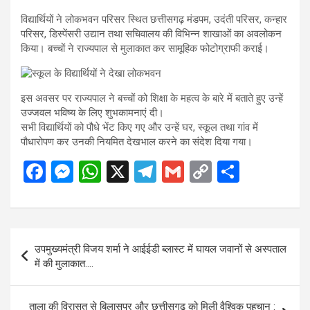
विद्यार्थियों ने लोकभवन परिसर स्थित छत्तीसगढ़ मंडपम, उदंती परिसर, कन्हार
परिसर, डिस्पेंसरी उद्यान तथा सचिवालय की विभिन्न शाखाओं का अवलोकन
किया। बच्चों ने राज्यपाल से मुलाकात कर सामूहिक फोटोग्राफी कराई।
इस अवसर पर राज्यपाल ने बच्चों को शिक्षा के महत्व के बारे में बताते हुए उन्हें
उज्जवल भविष्य के लिए शुभकामनाएं दी।
सभी विद्यार्थियों को पौधे भेंट किए गए और उन्हें घर, स्कूल तथा गांव में
पौधारोपण कर उनकी नियमित देखभाल करने का संदेश दिया गया।
F
M
W
X
T
G
C
S
a
es
h
el
m
o
h
ce
se
at
e
ail
py
ar
b
n
s
gr
Li
e
Post
उपमुख्यमंत्री विजय शर्मा ने आईईडी ब्लास्ट में घायल जवानों से अस्पताल
o
g
A
a
n
navigation
में की मुलाकात….
o
er
p
m
k
k
p
ताला की विरासत से बिलासपुर और छत्तीसगढ़ को मिली वैश्विक पहचान :