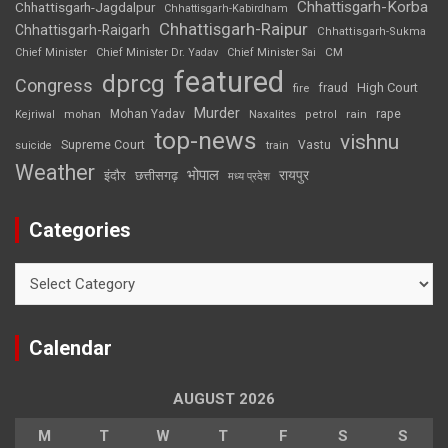
Chhattisgarh-Korba
Chhattisgarh-Jagdalpur
Chhattisgarh-Kabirdham
Chhattisgarh-Raipur
Chhattisgarh-Raigarh
Chhattisgarh-Sukma
CM
Chief Minister
Chief Minister Dr. Yadav
Chief Minister Sai
featured
dprcg
Congress
High Court
fire
fraud
Murder
rape
Mohan Yadav
Naxalites
rain
Kejriwal
mohan
petrol
top-news
vishnu
Supreme Court
Vastu
suicide
train
Weather
भोपाल
रायपुर
इंदौर
छत्तीसगढ़
मध्य प्रदेश
Categories
Categories
Calendar
AUGUST 2026
M
T
W
T
F
S
S