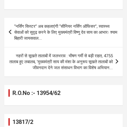
a
es
h
el
m
o
h
ce
se
at
e
ail
py
ar
b
n
s
gr
Li
e
Post
“नर्सिंग सिस्टर” अब कहलाएंगी “सीनियर नर्सिंग ऑफिसर”, स्वास्थ्य
o
g
A
a
n
navigation
सेवाओं को सुदृढ़ करने के लिए मुख्यमंत्री विष्णु देव साय का आभारः श्याम
o
er
p
m
k
बिहारी जायसवाल….
k
p
नहरों से सूखते तालाबों में जलभराव : भीषण गर्मी से बड़ी राहत, 4755
तालाब हुए लबालब, ’मुख्यमंत्री साय की मंशा के अनुरूप सूखते तालाबों को
जीवनदान देने जल संसाधन विभाग का विशेष अभियान….
R.O.No :- 13954/62
13817/2