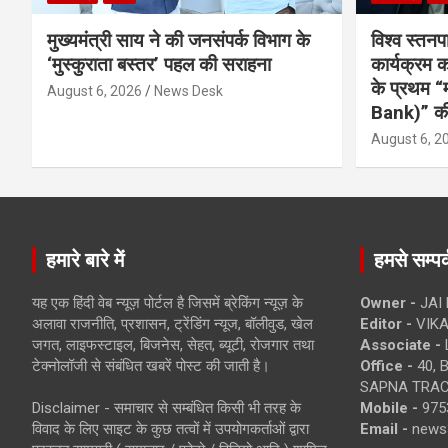
मुख्यमंत्री साय ने की जनसंपर्क विभाग के
विश्व स्तनप
‘मुस्कुराता बस्तर’ पहल की सराहना
कार्यक्रम
के प्रथम “
August 6, 2026
News Desk
Bank)” की
August 6, 2
हमारे बारे में
हमसे सम्पर्
यह एक हिंदी वेब न्यूज़ पोर्टल है जिसमें ब्रेकिंग न्यूज़ के
Owner -
JAI
अलावा राजनीति, प्रशासन, ट्रेंडिंग न्यूज, बॉलीवुड, खेल
Editor -
VIKA
जगत, लाइफस्टाइल, बिजनेस, सेहत, ब्यूटी, रोजगार तथा
Associate -
टेक्नोलॉजी से संबंधित खबरें पोस्ट की जाती है।
Office -
40, 
SAPNA TRACT
Disclaimer - समाचार से सम्बंधित किसी भी तरह के
Mobile -
975
विवाद के लिए साइट के कुछ तत्वों में उपयोगकर्ताओं द्वारा
Email -
news