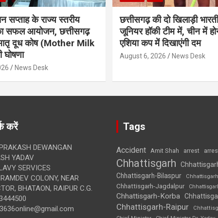
ान सप्ताह के राज्य स्तरीय
छत्तीसगढ़ की दो खिलाड़ी भारत
 का सफल आयोजन, छत्तीसगढ़
जूनियर हॉकी टीम में, चीन में होन
मातृ दूध कोष (Mother Milk
एशिया कप में दिखाएंगी दम
 घोषणा
August 6, 2026
News Desk
026
News Desk
क करें
Tags
 PRAKASH DEWANGAN
Accident
Amit Shah
arre
arrest
SH YADAV
Chhattisgarh
Chhattisgar
LAVY SERVICES
Chhattisgarh-Bilaspur
Chhattisgar
BRAMDEV COLONY, NEAR
Chhattisgarh-Jagdalpur
Chhattisga
OR, BHATAON, RAIPUR C.G.
Chhattisgarh-Korba
Chhattisga
3444500
Chhattisgarh-Raipur
3636online@gmail.com
Chhattis