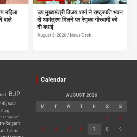
ीय महिला
उप मुख्यमंत्री विजय शर्मा ने राष्ट्रपति भवन
े वाले
से आमंत्रण मिलने पर रेणुका गोस्वामी को
दी बधाई
August 6, 2026
News Desk
Calendar
BJP
sted
AUGUST 2026
h-Bijapur
M
T
W
T
F
S
S
h-Durg
1
2
rh-Kabirdham
rh-Raigarh
3
4
5
6
7
8
9
garh-Sukma