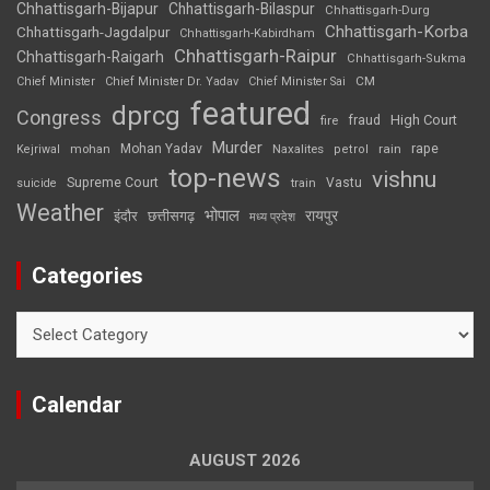
Chhattisgarh-Bijapur
Chhattisgarh-Bilaspur
Chhattisgarh-Durg
Chhattisgarh-Korba
Chhattisgarh-Jagdalpur
Chhattisgarh-Kabirdham
Chhattisgarh-Raipur
Chhattisgarh-Raigarh
Chhattisgarh-Sukma
CM
Chief Minister
Chief Minister Dr. Yadav
Chief Minister Sai
featured
dprcg
Congress
High Court
fire
fraud
Murder
rape
Mohan Yadav
Naxalites
rain
Kejriwal
mohan
petrol
top-news
vishnu
Supreme Court
Vastu
suicide
train
Weather
भोपाल
रायपुर
इंदौर
छत्तीसगढ़
मध्य प्रदेश
Categories
Categories
Calendar
AUGUST 2026