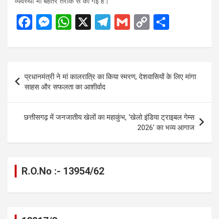
व्यवस्था भी बेहतर तरीके से की गई हैं।
F
M
W
X
T
G
C
S
a
es
h
el
m
o
h
ce
se
at
e
ail
py
ar
b
n
s
gr
Li
e
Post
प्रधानमंत्री ने मां कालरात्रि का किया स्मरण, देशवासियों के लिए मांगा
o
g
A
a
n
navigation
साहस और सफलता का आशीर्वाद
o
er
p
m
k
k
p
छत्तीसगढ़ में जनजातीय खेलों का महाकुंभ, ‘खेलो इंडिया ट्राइबल गेम्स
2026’ का भव्य आगाज
R.O.No :- 13954/62