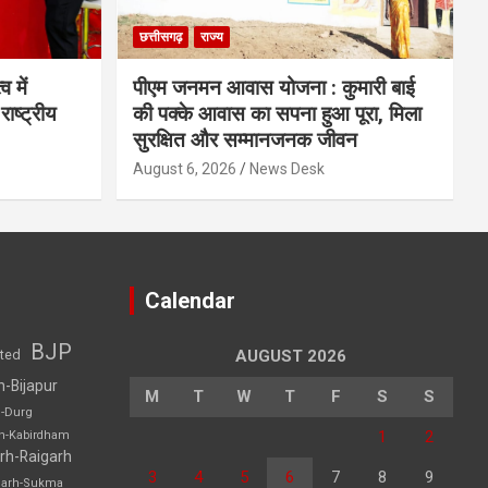
छत्तीसगढ़
राज्य
व में
पीएम जनमन आवास योजना : कुमारी बाई
राष्ट्रीय
की पक्के आवास का सपना हुआ पूरा, मिला
सुरक्षित और सम्मानजनक जीवन
August 6, 2026
News Desk
Calendar
BJP
sted
AUGUST 2026
h-Bijapur
M
T
W
T
F
S
S
h-Durg
1
2
rh-Kabirdham
rh-Raigarh
3
4
5
6
7
8
9
garh-Sukma