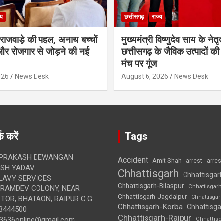
्य
छत्तीसगढ़
राज्य
मी राजवाड़े की पहल, अनाथ बच्चों
मुख्यमंत्री विष्णुदेव साय के नेतृत्
र रोजगार से जोड़ने की नई
छत्तीसगढ़ के जैविक उत्पादों की 
मंच पर गूंज
026
News Desk
August 6, 2026
News Desk
क करें
Tags
 PRAKASH DEWANGAN
Accident
Amit Shah
arre
arrest
SH YADAV
Chhattisgarh
Chhattisgar
LAVY SERVICES
Chhattisgarh-Bilaspur
Chhattisgar
BRAMDEV COLONY, NEAR
Chhattisgarh-Jagdalpur
Chhattisga
OR, BHATAON, RAIPUR C.G.
Chhattisgarh-Korba
Chhattisga
3444500
Chhattisgarh-Raipur
3636online@gmail.com
Chhattis