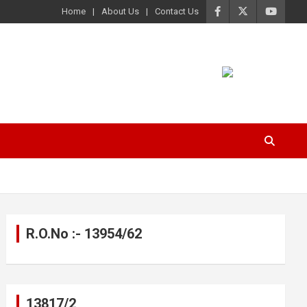
Home
About Us
Contact Us
R.O.No :- 13954/62
13817/2