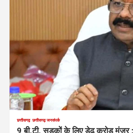
छत्तीसगढ़
छत्तीसगढ़ जनसंपर्क
9 बी.टी. सड़कों के लिए डेढ़ करोड़ मंजूर