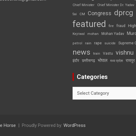
Chief Minister
Chief Minister Dr. Yadav
dprcg
Congress
CM
Sai
featured
High
fire
fraud
Mur
Mohan Yadav
Kejriwal
mohan
rape
Supreme 
rain
petrol
suicide
news
vishnu
Vastu
train
भोपाल
रायपुर
इंदौर
छत्तीसगढ़
मध्य प्रदेश
Categories
Categories
e Horse
Proudly Powered by:
WordPress