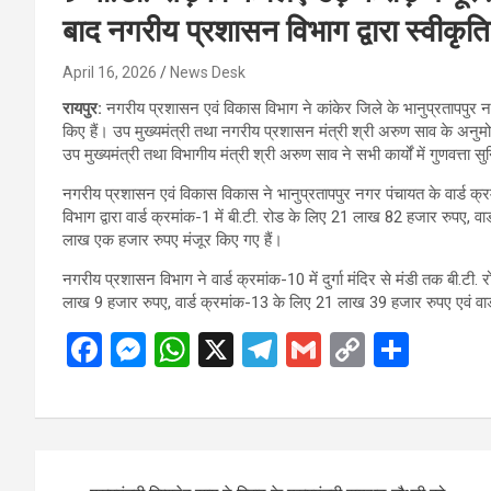
बाद नगरीय प्रशासन विभाग द्वारा स्वीकृ
April 16, 2026
News Desk
रायपुर:
नगरीय प्रशासन एवं विकास विभाग ने कांकेर जिले के भानुप्रतापपुर 
किए हैं। उप मुख्यमंत्री तथा नगरीय प्रशासन मंत्री श्री अरुण साव के अनु
उप मुख्यमंत्री तथा विभागीय मंत्री श्री अरुण साव ने सभी कार्यों में गुणवत्ता स
नगरीय प्रशासन एवं विकास विकास ने भानुप्रतापपुर नगर पंचायत के वार्ड क्रम
विभाग द्वारा वार्ड क्रमांक-1 में बी.टी. रोड के लिए 21 लाख 82 हजार रुपए, 
लाख एक हजार रुपए मंजूर किए गए हैं।
नगरीय प्रशासन विभाग ने वार्ड क्रमांक-10 में दुर्गा मंदिर से मंडी तक बी.टी
लाख 9 हजार रुपए, वार्ड क्रमांक-13 के लिए 21 लाख 39 हजार रुपए एवं वार्
F
M
W
X
T
G
C
S
a
es
h
el
m
o
h
ce
se
at
e
ail
py
ar
b
n
s
gr
Li
e
Post
o
g
A
a
n