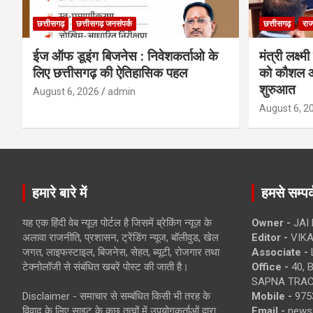
छत्तीसगढ़
छत्तीसगढ़ जनसंपर्क
छत्तीसगढ़
राज
ईज ऑफ डूइंग बिजनेस : निवेशकर्ताओ के
मंत्री लक्ष्
लिए छत्तीसगढ़ की ऐतिहासिक पहल
को कौशल औ
शुरुआत
August 6, 2026
admin
August 6, 2
हमारे बारे में
हमसे सम्पर्
यह एक हिंदी वेब न्यूज़ पोर्टल है जिसमें ब्रेकिंग न्यूज़ के
Owner -
JAI
अलावा राजनीति, प्रशासन, ट्रेंडिंग न्यूज, बॉलीवुड, खेल
Editor -
VIKA
जगत, लाइफस्टाइल, बिजनेस, सेहत, ब्यूटी, रोजगार तथा
Associate -
टेक्नोलॉजी से संबंधित खबरें पोस्ट की जाती है।
Office -
40, 
SAPNA TRACT
Disclaimer - समाचार से सम्बंधित किसी भी तरह के
Mobile -
975
विवाद के लिए साइट के कुछ तत्वों में उपयोगकर्ताओं द्वारा
Email -
news