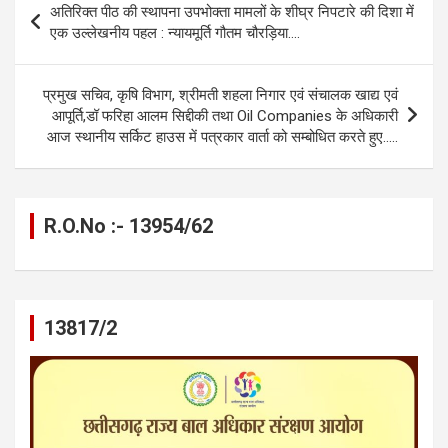
अतिरिक्त पीठ की स्थापना उपभोक्ता मामलों के शीघ्र निपटारे की दिशा में
o
g
A
a
n
navigation
एक उल्लेखनीय पहल : न्यायमूर्ति गौतम चौरड़िया….
o
er
p
m
k
k
p
प्रमुख सचिव, कृषि विभाग, श्रीमती शहला निगार एवं संचालक खाद्य एवं
आपूर्ति,डॉ फरिहा आलम सिद्दीकी तथा Oil Companies के अधिकारी
आज स्थानीय सर्किट हाउस में पत्रकार वार्ता को सम्बोधित करते हुए…..
R.O.No :- 13954/62
13817/2