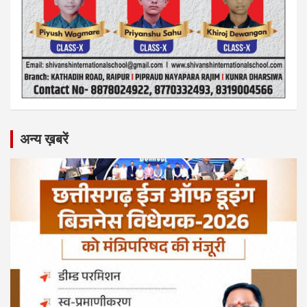
अन्य ख़बरें