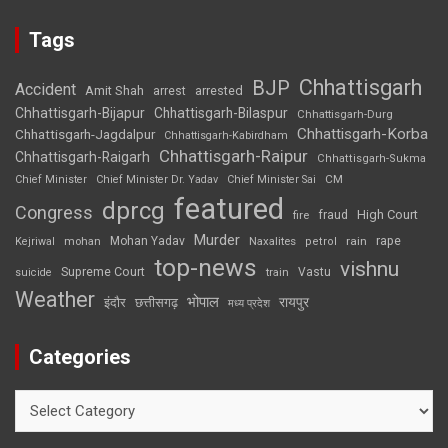
Tags
Chhattisgarh
BJP
Accident
Amit Shah
arrested
arrest
Chhattisgarh-Bijapur
Chhattisgarh-Bilaspur
Chhattisgarh-Durg
Chhattisgarh-Korba
Chhattisgarh-Jagdalpur
Chhattisgarh-Kabirdham
Chhattisgarh-Raipur
Chhattisgarh-Raigarh
Chhattisgarh-Sukma
CM
Chief Minister
Chief Minister Dr. Yadav
Chief Minister Sai
featured
dprcg
Congress
High Court
fire
fraud
Murder
rape
Mohan Yadav
Naxalites
rain
Kejriwal
mohan
petrol
top-news
vishnu
Supreme Court
Vastu
suicide
train
Weather
भोपाल
रायपुर
इंदौर
छत्तीसगढ़
मध्य प्रदेश
Categories
Categories