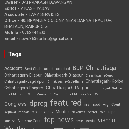
Owner -
JAI PRAKASH DEWANGAN
Editor -
VIKASH YADAV
Associate -
LAVY SERVICES
Office -
40, BRAMDEV COLONY, NEAR SAPNA TRACTOR,
BHATAON, RAIPUR C.G.
Mobile -
9753444500
Email -
news3636online@gmail.com
Tags
Chhattisgarh
BJP
Accident
Amit Shah
arrested
arrest
Chhattisgarh-Bijapur
Chhattisgarh-Bilaspur
Chhattisgarh-Durg
Chhattisgarh-Korba
Chhattisgarh-Jagdalpur
Chhattisgarh-Kabirdham
Chhattisgarh-Raipur
Chhattisgarh-Raigarh
Chhattisgarh-Sukma
CM
Chief Minister
Chief Minister Dr. Yadav
Chief Minister Sai
featured
dprcg
Congress
High Court
fire
fraud
Murder
rape
Mohan Yadav
Naxalites
rain
Kejriwal
mohan
petrol
top-news
vishnu
Supreme Court
Vastu
suicide
train
Weather