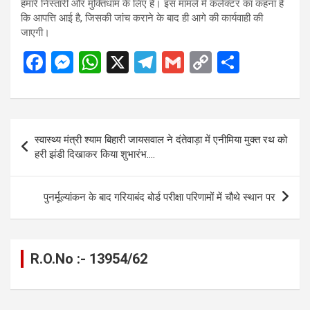
हमारे निस्तारी और मुक्तिधाम के लिए है। इस मामले में कलेक्टर का कहना है
कि आपत्ति आई है, जिसकी जांच कराने के बाद ही आगे की कार्यवाही की
जाएगी।
F
M
W
X
T
G
C
S
a
es
h
el
m
o
h
ce
se
at
e
ail
py
ar
b
n
s
gr
Li
e
Post
स्वास्थ्य मंत्री श्याम बिहारी जायसवाल ने दंतेवाड़ा में एनीमिया मुक्त रथ को
o
g
A
a
n
navigation
हरी झंडी दिखाकर किया शुभारंभ….
o
er
p
m
k
k
p
पुनर्मूल्यांकन के बाद गरियाबंद बोर्ड परीक्षा परिणामों में चौथे स्थान पर
R.O.No :- 13954/62