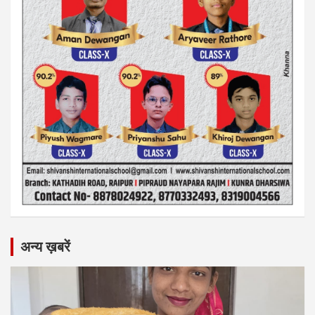
अन्य ख़बरें