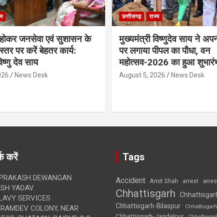
्य
छत्तीसगढ़
राज्य
ठ होकर जनसेवा एवं सुशासन के
मुख्यमंत्री विष्णुदेव साय ने अप
्तर पर करें बेहतर कार्य:
पर लगाया पीपल का पौधा, वन
विष्णु देव साय
महोत्सव-2026 का हुआ शुभारं
026
News Desk
August 5, 2026
News Desk
क करें
Tags
 PRAKASH DEWANGAN
Accident
Amit Shah
arre
arrest
SH YADAV
Chhattisgarh
Chhattisgar
LAVY SERVICES
Chhattisgarh-Bilaspur
Chhattisgar
BRAMDEV COLONY, NEAR
Chhattisgarh-Jagdalpur
Chhattisga