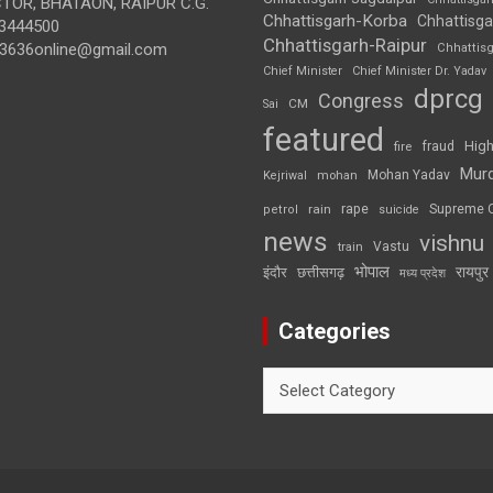
OR, BHATAON, RAIPUR C.G.
Chhattisgarh-Korba
Chhattisga
3444500
Chhattisgarh-Raipur
3636online@gmail.com
Chhattis
Chief Minister
Chief Minister Dr. Yadav
dprcg
Congress
CM
Sai
featured
High
fire
fraud
Mur
Mohan Yadav
Kejriwal
mohan
rape
Supreme 
rain
petrol
suicide
news
vishnu
Vastu
train
भोपाल
रायपुर
इंदौर
छत्तीसगढ़
मध्य प्रदेश
Categories
Categories