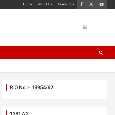
Home
About Us
Contact Us
R.O.No :- 13954/62
13817/2