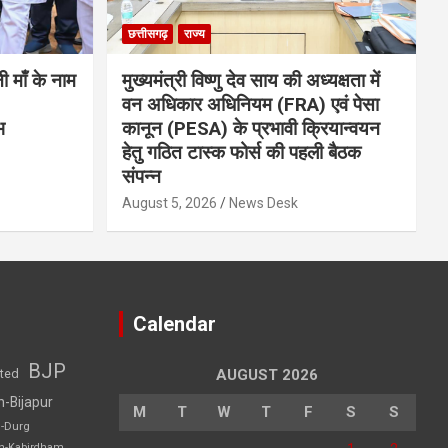
छत्तीसगढ़
राज्य
नी माँ के नाम
मुख्यमंत्री विष्णु देव साय की अध्यक्षता में
वन अधिकार अधिनियम (FRA) एवं पेसा
भ
कानून (PESA) के प्रभावी क्रियान्वयन
हेतु गठित टास्क फोर्स की पहली बैठक
संपन्न
August 5, 2026
News Desk
Calendar
BJP
sted
AUGUST 2026
h-Bijapur
M
T
W
T
F
S
S
h-Durg
rh-Kabirdham