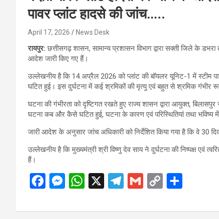
पावर प्लांट हादसे की जांच…..
April 17, 2026
News Desk
रायपुर:
छत्तीसगढ़ शासन, सामान्य प्रशासन विभाग द्वारा सक्ती जिले के डभरा त
आदेश जारी किए गए हैं।
उल्लेखनीय है कि 14 अप्रैल 2026 को प्लांट की बॉयलर यूनिट-1 में स्टीम पाइ
घटित हुई। इस दुर्घटना में कई श्रमिकों की मृत्यु एवं बहुत से श्रमिक गंभीर
घटना की गंभीरता को दृष्टिगत रखते हुए राज्य शासन द्वारा आयुक्त, बिलासपुर स
घटना कब और कैसे घटित हुई, घटना के कारण एवं परिस्थितियां तथा भविष्य में
जारी आदेश के अनुसार जांच अधिकारी को निर्देशित किया गया है कि वे 30 दिव
उल्लेखनीय है कि मुख्यमंत्री श्री विष्णु देव साय ने दुर्घटना की निष्पक्ष एवं त
हैं।
F
M
W
X
T
G
C
S
a
es
h
el
m
o
h
ce
se
at
e
ail
py
ar