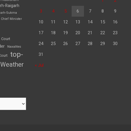
1
2
rh-Raigarh
3
4
5
6
7
8
9
garh-Sukma
Chief Minister
10
11
12
13
14
15
16
17
18
19
20
21
22
23
 Court
24
25
26
27
28
29
30
der
Naxalites
top-
31
Court
Weather
« Jul