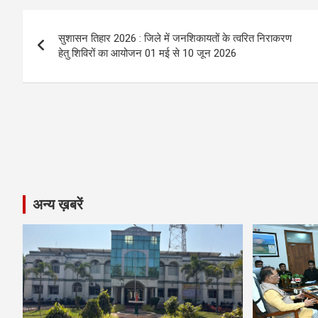
b
n
s
gr
Li
e
Post
o
g
A
a
n
सुशासन तिहार 2026 : जिले में जनशिकायतों के त्वरित निराकरण
navigation
o
er
p
m
k
हेतु शिविरों का आयोजन 01 मई से 10 जून 2026
k
p
अन्य ख़बरें