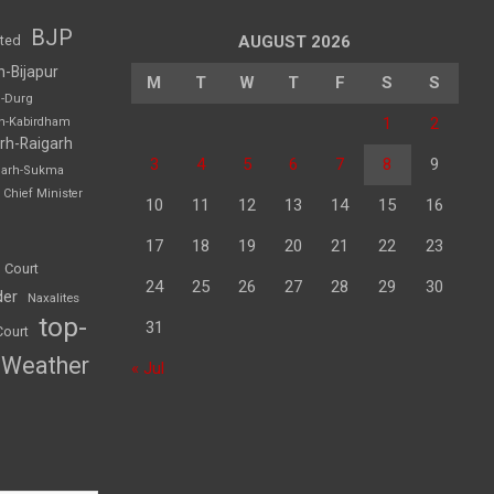
BJP
sted
AUGUST 2026
h-Bijapur
M
T
W
T
F
S
S
h-Durg
1
2
rh-Kabirdham
rh-Raigarh
3
4
5
6
7
8
9
garh-Sukma
Chief Minister
10
11
12
13
14
15
16
17
18
19
20
21
22
23
 Court
24
25
26
27
28
29
30
der
Naxalites
top-
31
Court
Weather
« Jul