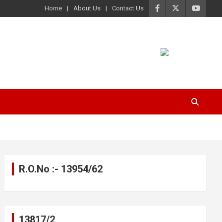
Home
About Us
Contact Us
R.O.No :- 13954/62
13817/2