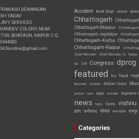
 PRAKASH DEWANGAN
Accident
Amit Shah
arre
arrest
SH YADAV
Chhattisgarh
Chhattisgar
LAVY SERVICES
Chhattisgarh-Bilaspur
Chhattisgar
BRAMDEV COLONY, NEAR
Chhattisgarh-Jagdalpur
Chhattisga
OR, BHATAON, RAIPUR C.G.
Chhattisgarh-Korba
Chhattisga
3444500
Chhattisgarh-Raipur
3636online@gmail.com
Chhattis
Chief Minister
Chief Minister Dr. Yadav
dprcg
Congress
CM
Sai
featured
High
fire
fraud
Mur
Mohan Yadav
Kejriwal
mohan
rape
Supreme 
rain
petrol
suicide
news
vishnu
Vastu
train
भोपाल
रायपुर
इंदौर
छत्तीसगढ़
मध्य प्रदेश
Categories