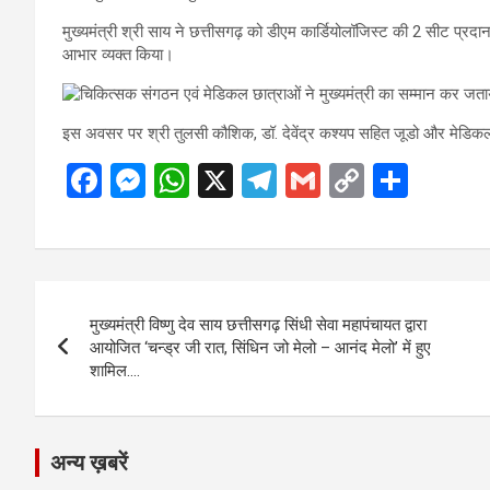
मुख्यमंत्री श्री साय ने छत्तीसगढ़ को डीएम कार्डियोलॉजिस्ट की 2 सीट प्रदान 
आभार व्यक्त किया।
इस अवसर पर श्री तुलसी कौशिक, डॉ. देवेंद्र कश्यप सहित जूडो और मेडिकल क
F
M
W
X
T
G
C
S
a
es
h
el
m
o
h
ce
se
at
e
ail
py
ar
b
n
s
gr
Li
e
Post
o
g
A
a
n
मुख्यमंत्री विष्णु देव साय छत्तीसगढ़ सिंधी सेवा महापंचायत द्वारा
navigation
o
er
p
m
k
आयोजित ‘चन्ड्र जी रात, सिंधिन जो मेलो – आनंद मेलो’ में हुए
शामिल….
k
p
अन्य ख़बरें