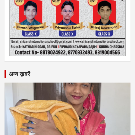
अन्य ख़बरें