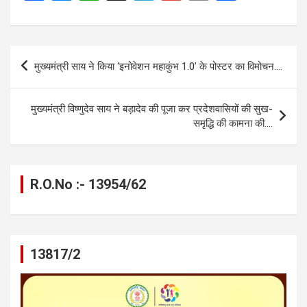
a
es
h
el
m
o
h
ce
se
at
e
ail
py
ar
b
n
s
gr
Li
e
Post
मुख्यमंत्री साय ने किया ‘इनोवेशन महाकुंभ 1.0’ के पोस्टर का विमोचन….
o
g
A
a
n
navigation
o
er
p
m
k
मुख्यमंत्री विष्णुदेव साय ने बड़ादेव की पूजा कर प्रदेशवासियों की सुख-
k
p
समृद्धि की कामना की….
R.O.No :- 13954/62
13817/2