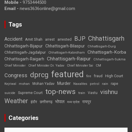
Mobile -
9753444500
Email -
news3636online@gmail.com
Tags
Chhattisgarh
BJP
Accident
Amit Shah
arrested
arrest
Chhattisgarh-Bijapur
Chhattisgarh-Bilaspur
Chhattisgarh-Durg
Chhattisgarh-Korba
Chhattisgarh-Jagdalpur
Chhattisgarh-Kabirdham
Chhattisgarh-Raipur
Chhattisgarh-Raigarh
Chhattisgarh-Sukma
CM
Chief Minister
Chief Minister Dr. Yadav
Chief Minister Sai
featured
dprcg
Congress
High Court
fire
fraud
Murder
rape
Mohan Yadav
Naxalites
rain
Kejriwal
mohan
petrol
top-news
vishnu
Supreme Court
Vastu
suicide
train
Weather
भोपाल
रायपुर
इंदौर
छत्तीसगढ़
मध्य प्रदेश
Categories
Categories