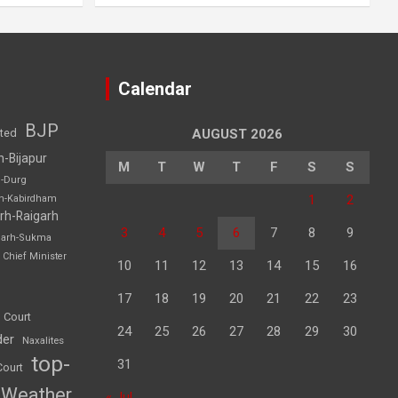
Calendar
BJP
sted
AUGUST 2026
h-Bijapur
M
T
W
T
F
S
S
h-Durg
1
2
rh-Kabirdham
rh-Raigarh
3
4
5
6
7
8
9
garh-Sukma
Chief Minister
10
11
12
13
14
15
16
17
18
19
20
21
22
23
 Court
24
25
26
27
28
29
30
der
Naxalites
top-
31
Court
Weather
« Jul