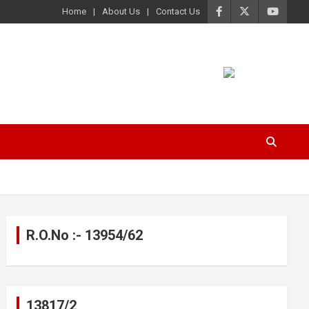
Home
About Us
Contact Us
R.O.No :- 13954/62
13817/2