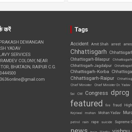
क करें
Tags
 PRAKASH DEWANGAN
Accident
Amit Shah
arre
arrest
SH YADAV
Chhattisgarh
Chhattisgar
LAVY SERVICES
Chhattisgarh-Bilaspur
Chhattisgar
BRAMDEV COLONY, NEAR
Chhattisgarh-Jagdalpur
Chhattisga
OR, BHATAON, RAIPUR C.G.
Chhattisgarh-Korba
Chhattisga
3444500
Chhattisgarh-Raipur
3636online@gmail.com
Chhattis
Chief Minister
Chief Minister Dr. Yadav
dprcg
Congress
CM
Sai
featured
High
fire
fraud
Mur
Mohan Yadav
Kejriwal
mohan
rape
Supreme 
rain
petrol
suicide
news
vishnu
Vastu