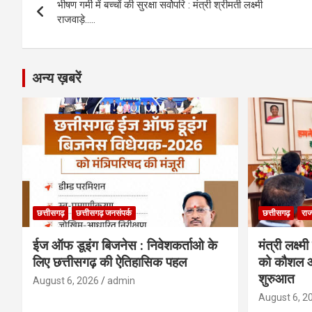
o
g
A
a
n
भीषण गर्मी में बच्चों की सुरक्षा सर्वोपरि : मंत्री श्रीमती लक्ष्मी
navigation
o
er
p
m
k
राजवाड़े…..
k
p
अन्य ख़बरें
छत्तीसगढ़
छत्तीसगढ़ जनसंपर्क
छत्तीसगढ़
राज
ईज ऑफ डूइंग बिजनेस : निवेशकर्ताओ के
मंत्री लक्ष्
लिए छत्तीसगढ़ की ऐतिहासिक पहल
को कौशल औ
शुरुआत
August 6, 2026
admin
August 6, 2