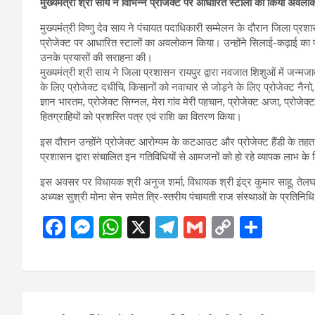
मुख्यमंत्री श्री साय ने विभिन्न प्रोजेक्ट पर आधारित स्टालों का किया अवलो
मुख्यमंत्री विष्णु देव साय ने पंचायत पदाधिकारी सम्मेलन के दौरान जिला प्रशास
प्रोजेक्ट पर आधारित स्टालों का अवलोकन किया। उन्होंने सिलाई-कढ़ाई का प
उनके प्रयासों की सराहना की।
मुख्यमंत्री श्री साय ने जिला प्रशासन रायपुर द्वारा नवजात शिशुओं में जन्म
के लिए प्रोजेक्ट दधीचि, किसानों को नवाचार से जोड़ने के लिए प्रोजेक्ट नैनो, प
ज्ञान भारतम, प्रोजेक्ट सिग्नल, मेरा गांव मेरी पहचान, प्रोजेक्ट अजा, प्रो
हितग्राहियों को प्रशस्ति पत्र एवं राशि का वितरण किया।
इस दौरान उन्होंने प्रोजेक्ट आरोग्यम के कटआउट और प्रोजेक्ट हैंडी के तहत
प्रशासन द्वारा संचालित इन गतिविधियों से आमजनों को हो रहे व्यापक लाभ क
इस अवसर पर विधायक श्री अनुज शर्मा, विधायक श्री इंद्र कुमार साहू, तेलघानी
अध्यक्ष सुश्री मोना सेन समेत त्रि-स्तरीय पंचायती राज संस्थाओं के प्रतिनि
F
M
W
X
T
G
C
S
a
es
h
el
m
o
h
ce
se
at
e
ail
py
ar
b
n
s
gr
Li
e
Post