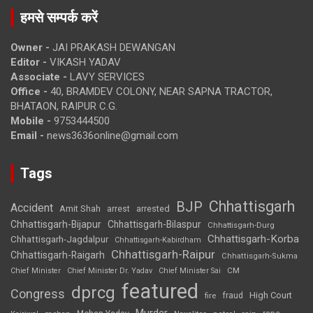
हमसे सम्पर्क करें
Owner -
JAI PRAKASH DEWANGAN
Editor -
VIKASH YADAV
Associate -
LAVY SERVICES
Office -
40, BRAMDEV COLONY, NEAR SAPNA TRACTOR,
BHATAON, RAIPUR C.G.
Mobile -
9753444500
Email -
news3636online@gmail.com
Tags
Chhattisgarh
BJP
Accident
Amit Shah
arrested
arrest
Chhattisgarh-Bijapur
Chhattisgarh-Bilaspur
Chhattisgarh-Durg
Chhattisgarh-Korba
Chhattisgarh-Jagdalpur
Chhattisgarh-Kabirdham
Chhattisgarh-Raipur
Chhattisgarh-Raigarh
Chhattisgarh-Sukma
CM
Chief Minister
Chief Minister Dr. Yadav
Chief Minister Sai
featured
dprcg
Congress
High Court
fire
fraud