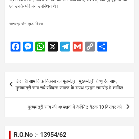
एवं उनके परिजन उपस्थित थे।
सशस्त्र सेना झंडा दिवस
F
M
W
X
T
G
C
S
a
es
h
el
m
o
h
ce
se
at
e
ail
py
ar
b
n
s
gr
Li
e
Post
शिक्षा ही सामाजिक विकास का मूलमंत्र : मुख्यमंत्री विष्णु देव साय,
o
g
A
a
n
navigation
मुख्यमंत्री साय सर्व रविदास समाज के शपथ ग्रहण समारोह में शामिल
o
er
p
m
k
k
p
मुख्यमंत्री साय की अध्यक्षता में केबिनेट बैठक 10 दिसंबर को..
R.O.No :- 13954/62