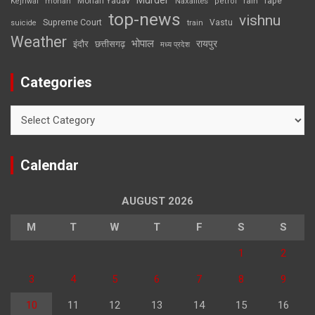
Murder
rape
Mohan Yadav
Naxalites
rain
Kejriwal
mohan
petrol
top-news
vishnu
Supreme Court
Vastu
suicide
train
Weather
भोपाल
रायपुर
इंदौर
छत्तीसगढ़
मध्य प्रदेश
Categories
Categories
Calendar
AUGUST 2026
M
T
W
T
F
S
S
1
2
3
4
5
6
7
8
9
10
11
12
13
14
15
16