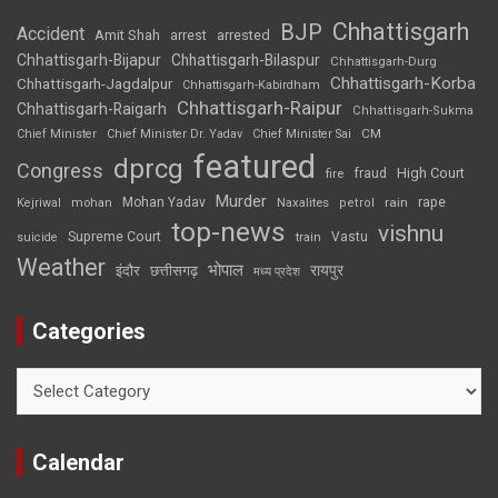
Chhattisgarh
BJP
Accident
Amit Shah
arrested
arrest
Chhattisgarh-Bijapur
Chhattisgarh-Bilaspur
Chhattisgarh-Durg
Chhattisgarh-Korba
Chhattisgarh-Jagdalpur
Chhattisgarh-Kabirdham
Chhattisgarh-Raipur
Chhattisgarh-Raigarh
Chhattisgarh-Sukma
CM
Chief Minister
Chief Minister Dr. Yadav
Chief Minister Sai
featured
dprcg
Congress
High Court
fire
fraud
Murder
rape
Mohan Yadav
Naxalites
rain
Kejriwal
mohan
petrol
top-news
vishnu
Supreme Court
Vastu
suicide
train
Weather
भोपाल
रायपुर
इंदौर
छत्तीसगढ़
मध्य प्रदेश
Categories
Categories
Calendar