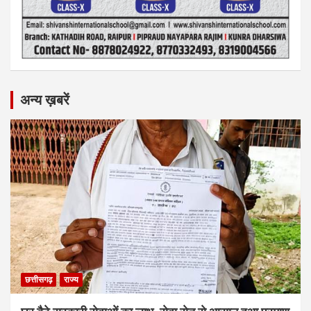
अन्य ख़बरें
छत्तीसगढ़
राज्य