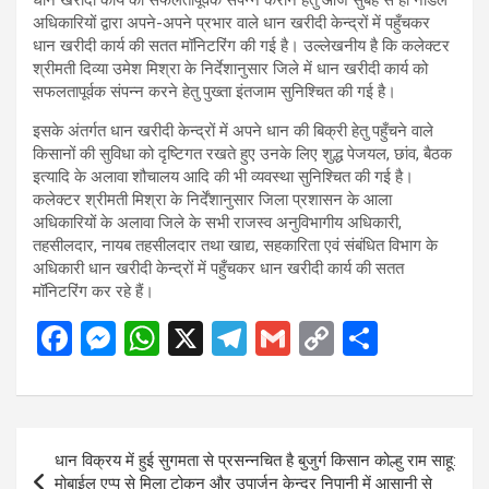
अधिकारियों द्वारा अपने-अपने प्रभार वाले धान खरीदी केन्द्रों में पहुँचकर
धान खरीदी कार्य की सतत मॉनिटरिंग की गई है। उल्लेखनीय है कि कलेक्टर
श्रीमती दिव्या उमेश मिश्रा के निर्देशानुसार जिले में धान खरीदी कार्य को
सफलतापूर्वक संपन्न करने हेतु पुख्ता इंतजाम सुनिश्चित की गई है।
इसके अंतर्गत धान खरीदी केन्द्रों में अपने धान की बिक्री हेतु पहुँचने वाले
किसानों की सुविधा को दृष्टिगत रखते हुए उनके लिए शुद्ध पेजयल, छांव, बैठक
इत्यादि के अलावा शौचालय आदि की भी व्यवस्था सुनिश्चित की गई है।
कलेक्टर श्रीमती मिश्रा के निर्देंशानुसार जिला प्रशासन के आला
अधिकारियों के अलावा जिले के सभी राजस्व अनुविभागीय अधिकारी,
तहसीलदार, नायब तहसीलदार तथा खाद्य, सहकारिता एवं संबंधित विभाग के
अधिकारी धान खरीदी केन्द्रों में पहुँचकर धान खरीदी कार्य की सतत
मॉनिटरिंग कर रहे हैं।
F
M
W
X
T
G
C
S
a
es
h
el
m
o
h
ce
se
at
e
ail
py
ar
b
n
s
gr
Li
e
Post
धान विक्रय में हुई सुगमता से प्रसन्नचित है बुजुर्ग किसान कोल्हु राम साहू:
o
g
A
a
n
navigation
मोबाईल एप्प से मिला टोकन और उपार्जन केन्द्र निपानी में आसानी से