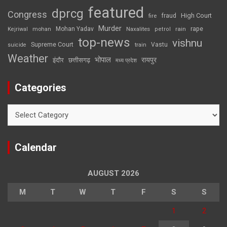
featured
dprcg
Congress
High Court
fire
fraud
Murder
rape
Mohan Yadav
Naxalites
rain
Kejriwal
mohan
petrol
top-news
vishnu
Supreme Court
Vastu
suicide
train
Weather
भोपाल
रायपुर
इंदौर
छत्तीसगढ़
मध्य प्रदेश
Categories
Categories
Calendar
AUGUST 2026
M
T
W
T
F
S
S
1
2