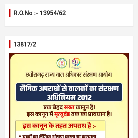
R.O.No :- 13954/62
13817/2