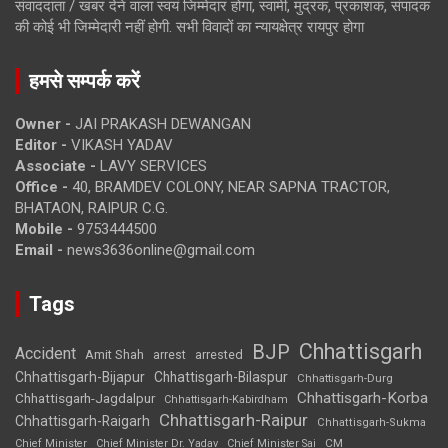
संवाददाता / खबर देने वाला स्वयं जिम्मेदार होगा, स्वामी, मुद्रक, प्रकाशक, संपादक
की कोई भी जिम्मेदारी नहीं होगी. सभी विवादों का न्यायक्षेत्र रायपुर होगा
हमसे सम्पर्क करें
Owner -
JAI PRAKASH DEWANGAN
Editor -
VIKASH YADAV
Associate -
LAVY SERVICES
Office -
40, BRAMDEV COLONY, NEAR SAPNA TRACTOR,
BHATAON, RAIPUR C.G.
Mobile -
9753444500
Email -
news3636online@gmail.com
Tags
Chhattisgarh
BJP
Accident
Amit Shah
arrested
arrest
Chhattisgarh-Bijapur
Chhattisgarh-Bilaspur
Chhattisgarh-Durg
Chhattisgarh-Korba
Chhattisgarh-Jagdalpur
Chhattisgarh-Kabirdham
Chhattisgarh-Raipur
Chhattisgarh-Raigarh
Chhattisgarh-Sukma
CM
Chief Minister
Chief Minister Dr. Yadav
Chief Minister Sai