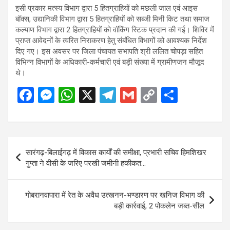
इसी प्रकार मत्स्य विभाग द्वारा 5 हितग्राहियों को मछली जाल एवं आइस
बॉक्स, उद्यानिकी विभाग द्वारा 5 हितग्राहियों को सब्जी मिनी किट तथा समाज
कल्याण विभाग द्वारा 2 हितग्राहियों को वॉकिंग स्टिक प्रदान की गई। शिविर में
प्राप्त आवेदनों के त्वरित निराकरण हेतु संबंधित विभागों को आवश्यक निर्देश
दिए गए। इस अवसर पर जिला पंचायत सभापति श्री ललित चोपड़ा सहित
विभिन्न विभागों के अधिकारी-कर्मचारी एवं बड़ी संख्या में ग्रामीणजन मौजूद
थे।
F
M
W
X
T
G
C
S
a
es
h
el
m
o
h
ce
se
at
e
ail
py
ar
b
n
s
gr
Li
e
Post
सारंगढ़-बिलाईगढ़ में विकास कार्यों की समीक्षा, प्रभारी सचिव हिमशिखर
o
g
A
a
n
navigation
गुप्ता ने वीसी के जरिए परखी जमीनी हकीकत…
o
er
p
m
k
k
p
गोबरानवापारा में रेत के अवैध उत्खनन-भण्डारण पर खनिज विभाग की
बड़ी कार्रवाई, 2 पोकलेन जब्त-सील