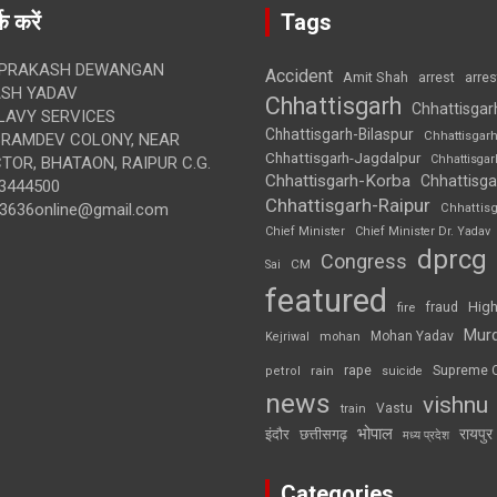
क करें
Tags
 PRAKASH DEWANGAN
Accident
Amit Shah
arre
arrest
SH YADAV
Chhattisgarh
Chhattisgar
LAVY SERVICES
Chhattisgarh-Bilaspur
Chhattisgar
BRAMDEV COLONY, NEAR
Chhattisgarh-Jagdalpur
Chhattisga
OR, BHATAON, RAIPUR C.G.
Chhattisgarh-Korba
Chhattisga
3444500
Chhattisgarh-Raipur
3636online@gmail.com
Chhattis
Chief Minister
Chief Minister Dr. Yadav
dprcg
Congress
CM
Sai
featured
High
fire
fraud
Mur
Mohan Yadav
Kejriwal
mohan
rape
Supreme 
rain
petrol
suicide
news
vishnu
Vastu
train
भोपाल
रायपुर
इंदौर
छत्तीसगढ़
मध्य प्रदेश
Categories