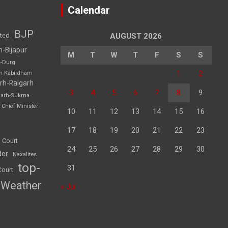
Calendar
BJP
sted
AUGUST 2026
h-Bijapur
M
T
W
T
F
S
S
h-Durg
1
2
rh-Kabirdham
rh-Raigarh
3
4
5
6
7
8
9
garh-Sukma
Chief Minister
10
11
12
13
14
15
16
17
18
19
20
21
22
23
 Court
24
25
26
27
28
29
30
der
Naxalites
top-
31
Court
Weather
« Jul