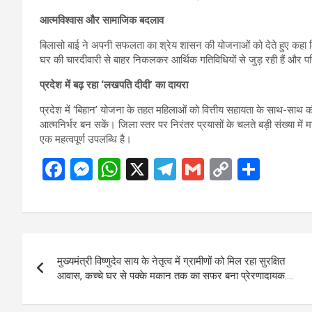
आत्मविश्वास और सामाजिक बदलाव
बिलासो बाई ने अपनी सफलता का श्रेय शासन की योजनाओं को देते हुए कहा कि 
घर की चारदीवारी से बाहर निकलकर आर्थिक गतिविधियों से जुड़ रही हैं और प
प्रदेश में बढ़ रहा ‘लखपति दीदी’ का दायरा
प्रदेश में ‘बिहान’ योजना के तहत महिलाओं को वित्तीय सहायता के साथ-साथ कौ
आत्मनिर्भर बन सकें। जिला स्तर पर निरंतर प्रयासों के चलते बड़ी संख्या में 
एक महत्वपूर्ण उपलब्धि है।
F
M
W
X
T
G
C
S
a
es
h
el
m
o
h
ce
se
at
e
ail
py
ar
b
n
s
gr
Li
e
Post
o
g
A
a
n
मुख्यमंत्री विष्णुदेव साय के नेतृत्व में ग्रामीणों को मिल रहा सुरक्षित
navigation
o
er
p
m
k
आवास, कच्चे घर से पक्के मकान तक का सफर बना प्रेरणादायक….
k
p