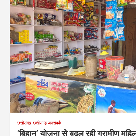
छत्तीसगढ़
छत्तीसगढ़ जनसंपर्क
‘बिहान’ योजना से बदल रही ग्रामीण महि