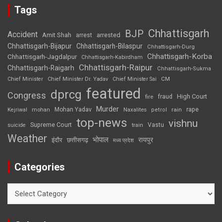
Tags
Chhattisgarh
BJP
Accident
Amit Shah
arrested
arrest
Chhattisgarh-Bijapur
Chhattisgarh-Bilaspur
Chhattisgarh-Durg
Chhattisgarh-Korba
Chhattisgarh-Jagdalpur
Chhattisgarh-Kabirdham
Chhattisgarh-Raipur
Chhattisgarh-Raigarh
Chhattisgarh-Sukma
CM
Chief Minister
Chief Minister Dr. Yadav
Chief Minister Sai
featured
dprcg
Congress
High Court
fire
fraud
Murder
rape
Mohan Yadav
Naxalites
rain
Kejriwal
mohan
petrol
top-news
vishnu
Supreme Court
Vastu
suicide
train
Weather
भोपाल
रायपुर
इंदौर
छत्तीसगढ़
मध्य प्रदेश
Categories
Categories