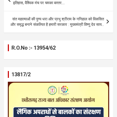
o
g
A
a
n
navigation
इतिहास, वैश्विक मंच पर चमका बस्तर….
o
er
p
m
k
k
p
संत महात्माओं की पुण्य धरा और प्रभु श्रीराम के ननिहाल को विकसित
और समृद्ध बनाने संकल्पित है हमारी सरकार : मुख्यमंत्री विष्णु देव साय…
R.O.No :- 13954/62
13817/2