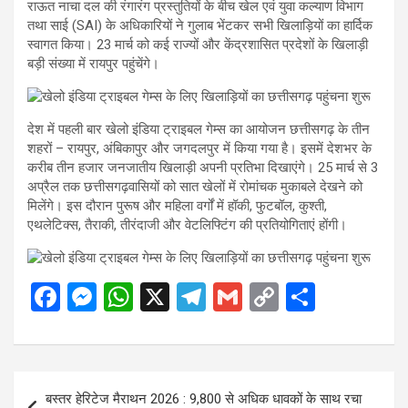
राऊत नाचा दल की रंगारंग प्रस्तुतियों के बीच खेल एवं युवा कल्याण विभाग
तथा साई (SAI) के अधिकारियों ने गुलाब भेंटकर सभी खिलाड़ियों का हार्दिक
स्वागत किया। 23 मार्च को कई राज्यों और केंद्रशासित प्रदेशों के खिलाड़ी
बड़ी संख्या में रायपुर पहुंचेंगे।
देश में पहली बार खेलो इंडिया ट्राइबल गेम्स का आयोजन छत्तीसगढ़ के तीन
शहरों – रायपुर, अंबिकापुर और जगदलपुर में किया गया है। इसमें देशभर के
करीब तीन हजार जनजातीय खिलाड़ी अपनी प्रतिभा दिखाएंगे। 25 मार्च से 3
अप्रैल तक छत्तीसगढ़वासियों को सात खेलों में रोमांचक मुकाबले देखने को
मिलेंगे। इस दौरान पुरूष और महिला वर्गों में हॉकी, फुटबॉल, कुश्ती,
एथलेटिक्स, तैराकी, तीरंदाजी और वेटलिफ्टिंग की प्रतियोगिताएं होंगी।
F
M
W
X
T
G
C
S
a
es
h
el
m
o
h
ce
se
at
e
ail
py
ar
b
n
s
gr
Li
e
Post
बस्तर हेरिटेज मैराथन 2026 : 9,800 से अधिक धावकों के साथ रचा