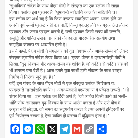
‘सुभाषितम’ संदेश के साथ पीएम मोदी ने संस्कृत का एक श्लोक भी साझा
किया। श्लोक इस प्रकार है: “धूमायन्ते व्यपेतानि ज्वलन्ति सहितानि च।
इस श्लोक का अर्थ यह है कि जिस प्रकार लकड़ियां अलग-अलग होने पर
अपनी पूर्ण ऊर्जा प्रकट नहीं कर पातीं, किन्तु एकत्र होने पर प्रज्वलित होकर
प्रकाश और ऊष्मा प्रदान करती हैं, उसी प्रकार किसी राज्य की उन्नति,
समृद्धि और शक्ति उसके नागरिकों की एकता, पारस्परिक सहयोग तथा
सामूहिक संकल्प पर आधारित होती है।
इससे पहले, पीएम मोदी ने मंगलवार को दृढ़ निश्चय और आत्म-संयम को लेकर
संस्कृत सुभाषित संदेश शेयर किया था। ‘एक्स’ पोस्ट में प्रधानमंत्री मोदी ने
लिखा, “दृढ़ निश्चय और आत्म-संयम वह शक्ति है, जो कठिन से कठिन राह को
भी आसान बना देती है। आज हमारे युवा साथी इसी संकल्प के साथ राष्ट्र
निर्माण में निरंतर जुटे हुए हैं।”
वहीं, इस पोस्ट के साथ पीएम मोदी ने एक संस्कृत श्लोक ‘निश्चित्य यः
प्रक्रमते नान्तर्वसति कर्मणः। अबन्ध्यकालो वश्यात्मा स वै पण्डित उच्यते॥’ भी
शेयर किया था। इस श्लोक का हिंदी अर्थ है, “जो व्यक्ति किसी कार्य को भली-
भांति सोच-समझकर दृढ़ निश्चय के साथ आरंभ करता है और उसे बीच में
अधूरा नहीं छोड़ता, जो समय का सदुपयोग करता है तथा अपनी इन्द्रियों पर
पूर्ण नियंत्रण रखता है, ऐसा व्यक्ति ही वास्तव में बुद्धिमान होता है।”
F
M
W
X
T
G
C
S