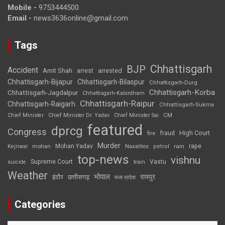
Mobile -
9753444500
Email -
news3636online@gmail.com
Tags
Chhattisgarh
BJP
Accident
Amit Shah
arrested
arrest
Chhattisgarh-Bijapur
Chhattisgarh-Bilaspur
Chhattisgarh-Durg
Chhattisgarh-Korba
Chhattisgarh-Jagdalpur
Chhattisgarh-Kabirdham
Chhattisgarh-Raipur
Chhattisgarh-Raigarh
Chhattisgarh-Sukma
CM
Chief Minister
Chief Minister Dr. Yadav
Chief Minister Sai
featured
dprcg
Congress
High Court
fire
fraud
Murder
rape
Mohan Yadav
Naxalites
rain
Kejriwal
mohan
petrol
top-news
vishnu
Supreme Court
Vastu
suicide
train
Weather
भोपाल
रायपुर
इंदौर
छत्तीसगढ़
मध्य प्रदेश
Categories