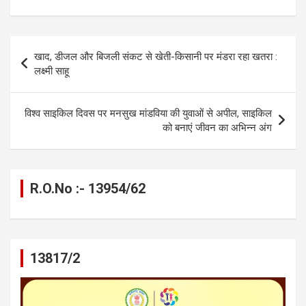
a
es
h
el
m
o
h
ce
se
at
e
ail
py
ar
b
n
s
gr
Li
e
Post
खाद, डीजल और बिजली संकट से खेती-किसानी पर मंडरा रहा खतरा :
o
g
A
a
n
navigation
लक्ष्मी साहू
o
er
p
m
k
k
p
विश्व साइकिल दिवस पर मनसुख मांडविया की युवाओं से अपील, साइकिल
को बनाएं जीवन का अभिन्न अंग
R.O.No :- 13954/62
13817/2