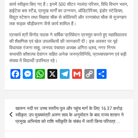
कार्य स्वीकृत किए गए हैं। इनमें 500 सीटर नालंदा परिसर, विधि विभाग भवन,
हाईटेक बस स्टैंड, प्रमुख मार्गों का उन्नयन, ऑडिटोरियम, इंडोर स्टेडियम,
विद्युत स्टेशन तथा सिहावा चौक से कोलियरी और रत्नाबांधा चौक से मुजगहन
तक सड़क चौड़ीकरण जैसे कार्य शामिल हैं।
प्राचार्य श्री विनोद पाठक ने वार्षिक प्रतिवेदन प्रस्तुत करते हुए महाविद्यालय
की शैक्षणिक एवं खेल उपलब्धियों की जानकारी दी। इस अवसर पर पूर्व
विधायक रंजना साहू, जनपद पंचायत अध्यक्ष अंगिरा ध्रुव, नगर निगम
सभापति कौशल्या देवांगन सहित अनेक जनप्रतिनिधि, प्राध्यापकगण एवं बड़ी
संख्या में विद्यार्थी उपस्थित रहे।
F
M
W
X
T
G
C
S
a
es
h
el
m
o
h
ce
se
at
e
ail
py
ar
b
n
s
gr
Li
e
Post
खारुन नदी पर उच्च स्तरीय पुल और पहुंच मार्ग के लिए 16.37 करोड़
o
g
A
a
n
navigation
स्वीकृत: उप मुख्यमंत्री अरुण साव के अनुमोदन के बाद राज्य शासन ने
o
er
p
m
k
प्रमुख अभियंता को राशि स्वीकृति के संबंध में जारी किया परिपत्र…..
k
p