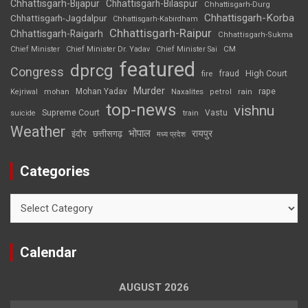
Chhattisgarh-Bijapur
Chhattisgarh-Bilaspur
Chhattisgarh-Durg
Chhattisgarh-Korba
Chhattisgarh-Jagdalpur
Chhattisgarh-Kabirdham
Chhattisgarh-Raipur
Chhattisgarh-Raigarh
Chhattisgarh-Sukma
CM
Chief Minister
Chief Minister Dr. Yadav
Chief Minister Sai
featured
dprcg
Congress
High Court
fire
fraud
Murder
rape
Mohan Yadav
Naxalites
rain
Kejriwal
mohan
petrol
top-news
vishnu
Supreme Court
Vastu
suicide
train
Weather
भोपाल
रायपुर
इंदौर
छत्तीसगढ़
मध्य प्रदेश
Categories
Categories
Calendar
AUGUST 2026