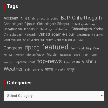
Tags
Chhattisgarh
BJP
Accident
Amit Shah
arrested
arrest
Chhattisgarh-Bijapur
Chhattisgarh-Bilaspur
Chhattisgarh-Durg
Chhattisgarh-Korba
Chhattisgarh-Jagdalpur
Chhattisgarh-Kabirdham
Chhattisgarh-Raipur
Chhattisgarh-Raigarh
Chhattisgarh-Sukma
CM
Chief Minister
Chief Minister Dr. Yadav
Chief Minister Sai
featured
dprcg
Congress
High Court
fire
fraud
Murder
rape
Mohan Yadav
Naxalites
rain
Kejriwal
mohan
petrol
top-news
vishnu
Supreme Court
Vastu
suicide
train
Weather
भोपाल
रायपुर
इंदौर
छत्तीसगढ़
मध्य प्रदेश
Categories
Categories