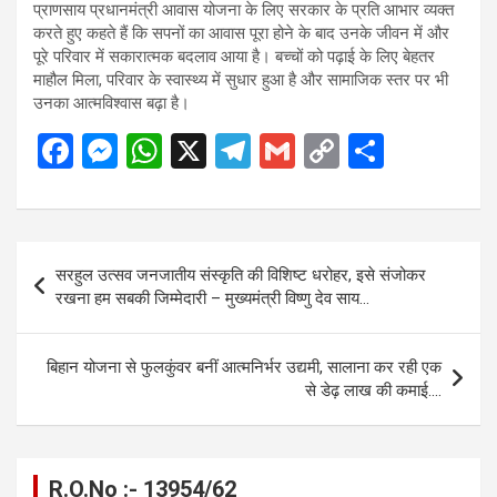
प्राणसाय प्रधानमंत्री आवास योजना के लिए सरकार के प्रति आभार व्यक्त
करते हुए कहते हैं कि सपनों का आवास पूरा होने के बाद उनके जीवन में और
पूरे परिवार में सकारात्मक बदलाव आया है। बच्चों को पढ़ाई के लिए बेहतर
माहौल मिला, परिवार के स्वास्थ्य में सुधार हुआ है और सामाजिक स्तर पर भी
उनका आत्मविश्वास बढ़ा है।
F
M
W
X
T
G
C
S
a
es
h
el
m
o
h
ce
se
at
e
ail
py
ar
b
n
s
gr
Li
e
Post
सरहुल उत्सव जनजातीय संस्कृति की विशिष्ट धरोहर, इसे संजोकर
o
g
A
a
n
navigation
रखना हम सबकी जिम्मेदारी – मुख्यमंत्री विष्णु देव साय…
o
er
p
m
k
k
p
बिहान योजना से फुलकुंवर बनीं आत्मनिर्भर उद्यमी, सालाना कर रही एक
से डेढ़ लाख की कमाई….
R.O.No :- 13954/62