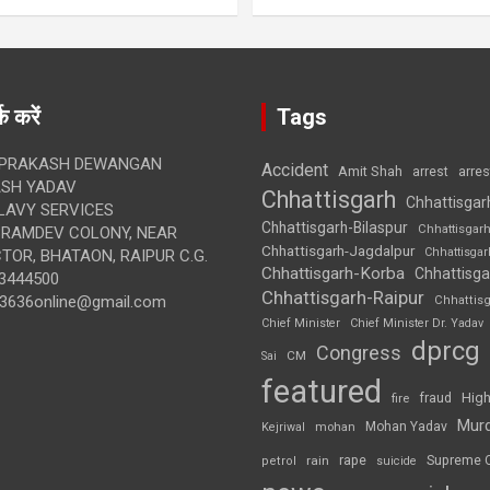
क करें
Tags
 PRAKASH DEWANGAN
Accident
Amit Shah
arre
arrest
SH YADAV
Chhattisgarh
Chhattisgar
LAVY SERVICES
Chhattisgarh-Bilaspur
Chhattisgar
BRAMDEV COLONY, NEAR
Chhattisgarh-Jagdalpur
Chhattisga
OR, BHATAON, RAIPUR C.G.
Chhattisgarh-Korba
Chhattisga
3444500
Chhattisgarh-Raipur
3636online@gmail.com
Chhattis
Chief Minister
Chief Minister Dr. Yadav
dprcg
Congress
CM
Sai
featured
High
fire
fraud
Mur
Mohan Yadav
Kejriwal
mohan
rape
Supreme 
rain
petrol
suicide