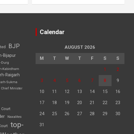
Calendar
BJP
sted
AUGUST 2026
h-Bijapur
M
T
W
T
F
S
S
h-Durg
1
2
rh-Kabirdham
rh-Raigarh
3
4
5
6
7
8
9
garh-Sukma
Chief Minister
10
11
12
13
14
15
16
17
18
19
20
21
22
23
 Court
24
25
26
27
28
29
30
der
Naxalites
top-
31
Court