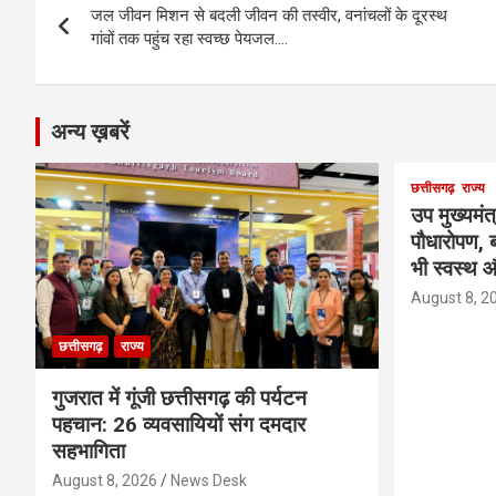
o
g
A
a
n
जल जीवन मिशन से बदली जीवन की तस्वीर, वनांचलों के दूरस्थ
navigation
o
er
p
m
k
गांवों तक पहुंच रहा स्वच्छ पेयजल….
k
p
अन्य ख़बरें
छत्तीसगढ़
राज्य
उप मुख्यमंत
पौधारोपण, ब
भी स्वस्थ औ
August 8, 2
छत्तीसगढ़
राज्य
गुजरात में गूंजी छत्तीसगढ़ की पर्यटन
पहचान: 26 व्यवसायियों संग दमदार
सहभागिता
August 8, 2026
News Desk