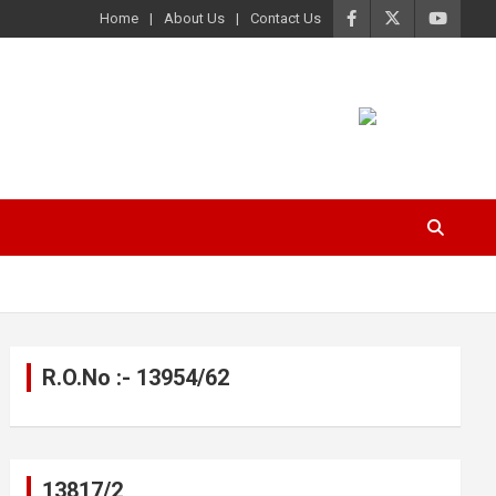
Home
About Us
Contact Us
R.O.No :- 13954/62
13817/2