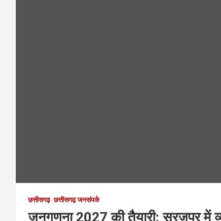
छत्तीसगढ़
छत्तीसगढ़ जनसंपर्क
जनगणना 2027 की तैयारी: सूरजपुर में व्