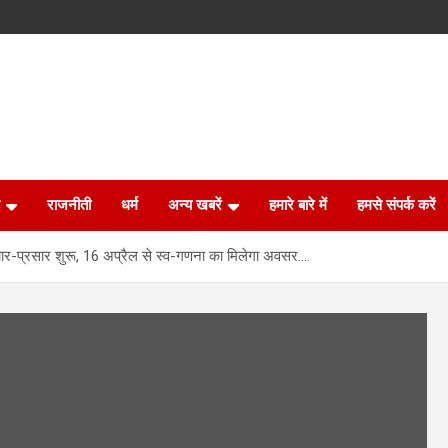
राजनीती
धर्म
अन्य खबरें
हमारे बारे में
हमसे संपर्क करें
चार-प्रसार शुरू, 16 अप्रैल से स्व-गणना का मिलेगा अवसर….