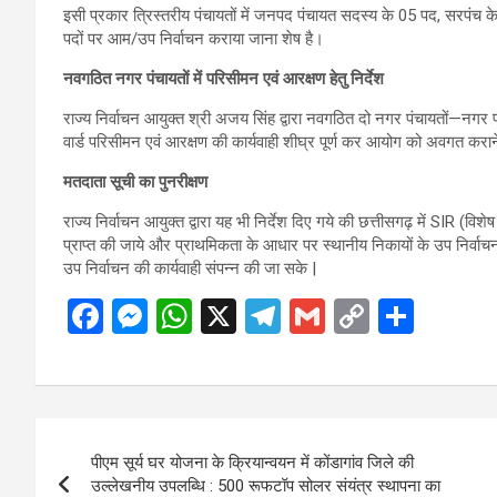
इसी प्रकार त्रिस्तरीय पंचायतों में जनपद पंचायत सदस्य के 05 पद, सरपंच 
पदों पर आम/उप निर्वाचन कराया जाना शेष है।
नवगठित नगर पंचायतों में परिसीमन एवं आरक्षण हेतु निर्देश
राज्य निर्वाचन आयुक्त श्री अजय सिंह द्वारा नवगठित दो नगर पंचायतों—नगर 
वार्ड परिसीमन एवं आरक्षण की कार्यवाही शीघ्र पूर्ण कर आयोग को अवगत कराने
मतदाता सूची का पुनरीक्षण
राज्य निर्वाचन आयुक्त द्वारा यह भी निर्देश दिए गये की छत्तीसगढ़ में SIR (विशे
प्राप्त की जाये और प्राथमिकता के आधार पर स्थानीय निकायों के उप निर्वाचन ह
उप निर्वाचन की कार्यवाही संपन्न की जा सके |
F
M
W
X
T
G
C
S
a
es
h
el
m
o
h
ce
se
at
e
ail
py
ar
b
n
s
gr
Li
e
Post
o
g
A
a
n
पीएम सूर्य घर योजना के क्रियान्वयन में कोंडागांव जिले की
navigation
o
er
p
m
k
उल्लेखनीय उपलब्धि : 500 रूफटॉप सोलर संयंत्र स्थापना का