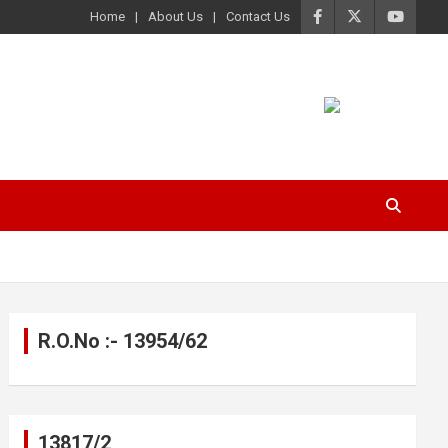
Home
About Us
Contact Us
R.O.No :- 13954/62
13817/2