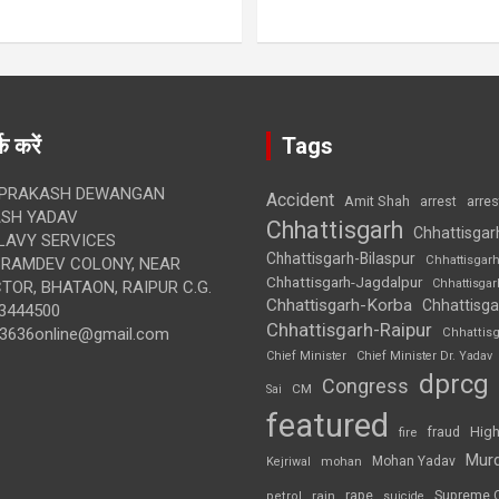
क करें
Tags
 PRAKASH DEWANGAN
Accident
Amit Shah
arre
arrest
SH YADAV
Chhattisgarh
Chhattisgar
LAVY SERVICES
Chhattisgarh-Bilaspur
Chhattisgar
BRAMDEV COLONY, NEAR
Chhattisgarh-Jagdalpur
Chhattisga
OR, BHATAON, RAIPUR C.G.
Chhattisgarh-Korba
Chhattisga
3444500
Chhattisgarh-Raipur
3636online@gmail.com
Chhattis
Chief Minister
Chief Minister Dr. Yadav
dprcg
Congress
CM
Sai
featured
High
fire
fraud
Mur
Mohan Yadav
Kejriwal
mohan
rape
Supreme 
rain
petrol
suicide