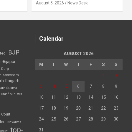
August 5, 2026
News Desk
Calendar
BJP
sted
AUGUST 2026
h-Bijapur
M
T
W
T
F
S
S
h-Durg
1
2
rh-Kabirdham
rh-Raigarh
3
4
5
6
7
8
9
garh-Sukma
Chief Minister
10
11
12
13
14
15
16
17
18
19
20
21
22
23
 Court
24
25
26
27
28
29
30
der
Naxalites
top-
31
Court