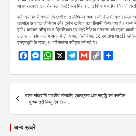
भारत सरकार द्वारा नेशनल क्रिटिकल मिशन लागू किया गया है। जिससे क्रि
श्री दयानंद ने बताया कि छत्तीसगढ़ लीथियम खदान की नीलामी करने वाला देश 
तहसील अन्तर्गत लीथियम और दुर्लभ खनिज का नीलामी किया गया है। राज्य मे
होंगे। वर्तमान परिदृश्य में क्रिटिकल एवं स्ट्रेटेजिक मेनरल्स की महत्ता का
एलिंगनार कोमाकोलेंग क्षेत्र में लीथियम, नियोबियम, टेंटेलम तथा आरईई खनिज
एनएमईटी के तहत् 01 परियोजना स्वीकृत की गई है।
F
M
W
X
T
G
C
S
a
es
h
el
m
o
h
ce
se
at
e
ail
py
ar
b
n
s
gr
Li
e
Post
o
g
A
a
n
मकर संक्रांति भारतीय संस्कृति, एकजुटता और समृद्धि का प्रतीक
navigation
o
er
p
m
k
– मुख्यमंत्री विष्णु देव साय…..
k
p
अन्य ख़बरें