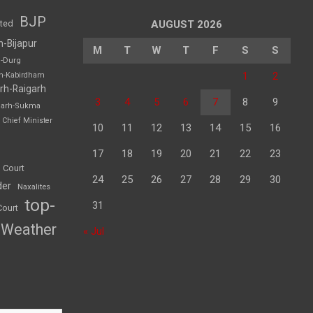
BJP
sted
AUGUST 2026
h-Bijapur
M
T
W
T
F
S
S
h-Durg
1
2
rh-Kabirdham
rh-Raigarh
3
4
5
6
7
8
9
garh-Sukma
Chief Minister
10
11
12
13
14
15
16
17
18
19
20
21
22
23
 Court
24
25
26
27
28
29
30
der
Naxalites
top-
31
Court
Weather
« Jul