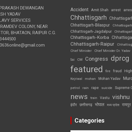
 PRAKASH DEWANGAN
Accident
Amit Shah
arre
arrest
SH YADAV
Chhattisgarh
Chhattisgar
LAVY SERVICES
Chhattisgarh-Bilaspur
Chhattisgar
BRAMDEV COLONY, NEAR
Chhattisgarh-Jagdalpur
Chhattisga
OR, BHATAON, RAIPUR C.G.
Chhattisgarh-Korba
Chhattisga
3444500
Chhattisgarh-Raipur
3636online@gmail.com
Chhattis
Chief Minister
Chief Minister Dr. Yadav
dprcg
Congress
CM
Sai
featured
High
fire
fraud
Mur
Mohan Yadav
Kejriwal
mohan
rape
Supreme 
rain
petrol
suicide
news
vishnu
Vastu
train
भोपाल
रायपुर
इंदौर
छत्तीसगढ़
मध्य प्रदेश
Categories