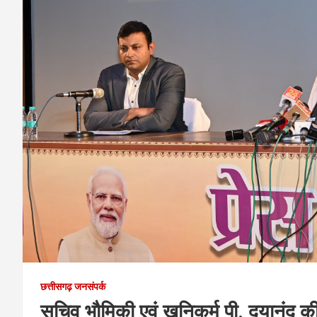
छत्तीसगढ़ जनसंपर्क
सचिव भौमिकी एवं खनिकर्म पी. दयानंद क