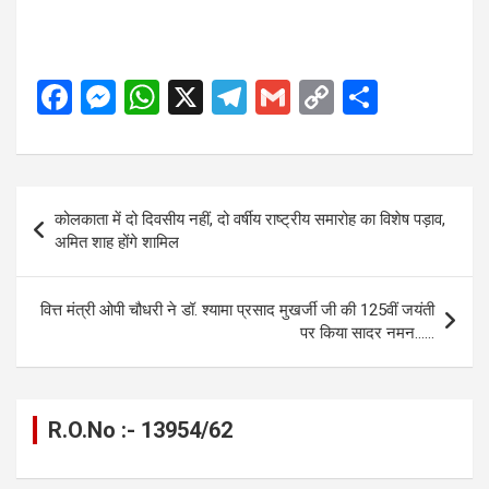
F
M
W
X
T
G
C
S
a
es
h
el
m
o
h
ce
se
at
e
ail
py
ar
b
n
s
gr
Li
e
Post
कोलकाता में दो दिवसीय नहीं, दो वर्षीय राष्ट्रीय समारोह का विशेष पड़ाव,
o
g
A
a
n
navigation
अमित शाह होंगे शामिल
o
er
p
m
k
k
p
वित्त मंत्री ओपी चौधरी ने डॉ. श्यामा प्रसाद मुखर्जी जी की 125वीं जयंती
पर किया सादर नमन……
R.O.No :- 13954/62