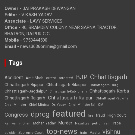
Owner -
JAI PRAKASH DEWANGAN
Editor -
VIKASH YADAV
Associate -
LAVY SERVICES
Office -
40, BRAMDEV COLONY, NEAR SAPNA TRACTOR,
BHATAON, RAIPUR C.G.
Mobile -
9753444500
Email -
news3636online@gmail.com
Tags
Chhattisgarh
BJP
Accident
Amit Shah
arrested
arrest
Chhattisgarh-Bijapur
Chhattisgarh-Bilaspur
Chhattisgarh-Durg
Chhattisgarh-Korba
Chhattisgarh-Jagdalpur
Chhattisgarh-Kabirdham
Chhattisgarh-Raipur
Chhattisgarh-Raigarh
Chhattisgarh-Sukma
CM
Chief Minister
Chief Minister Dr. Yadav
Chief Minister Sai
featured
dprcg
Congress
High Court
fire
fraud
Murder
rape
Mohan Yadav
Naxalites
rain
Kejriwal
mohan
petrol
top-news
vishnu
Supreme Court
Vastu
suicide
train