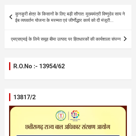
o
g
A
a
n
Post
o
er
p
m
k
कुनकुरी क्षेत्र के किसानों के लिए बड़ी सौगात: मुख्यमंत्री विष्णुदेव साय ने
navigation
ईब व्यपवर्तन योजना के मरम्मत एवं जीर्णाेद्धार कार्य को दी मंजूरी….
k
p
एमएसएमई के लिये समूह बीमा उत्पाद पर हितधारकों की कार्यशाला संपन्न
R.O.No :- 13954/62
13817/2