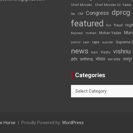
Chief Minister
Chief Minister Dr. Yadav
dprcg
Congress
CM
Sai
featured
High
fire
fraud
Mur
Mohan Yadav
Kejriwal
mohan
rape
Supreme 
rain
petrol
suicide
news
vishnu
Vastu
train
भोपाल
रायपुर
इंदौर
छत्तीसगढ़
मध्य प्रदेश
Categories
Categories
e Horse
Proudly Powered by:
WordPress