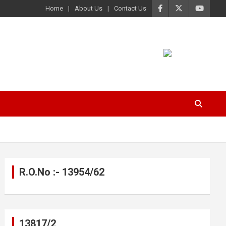
Home
About Us
Contact Us
R.O.No :- 13954/62
13817/2