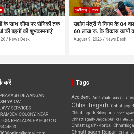
्य
छत्तीसगढ़
राज्य
गों के साथ सीमा पर सैनिकों तक
उद्योग मंत्री ने निगम के 04 वार्
र्धा की बहनों की शुभकामनाएं’
60 लाख रू. के विकास कार्याे 
026
News Desk
August 9, 2026
News Desk
क करें
Tags
 PRAKASH DEWANGAN
Accident
Amit Shah
arre
arrest
SH YADAV
Chhattisgarh
Chhattisgar
LAVY SERVICES
Chhattisgarh-Bilaspur
Chhattisgar
BRAMDEV COLONY, NEAR
Chhattisgarh-Jagdalpur
Chhattisga
OR, BHATAON, RAIPUR C.G.
Chhattisgarh-Korba
Chhattisga
3444500
Chhattisgarh-Raipur
3636online@gmail.com
Chhattis