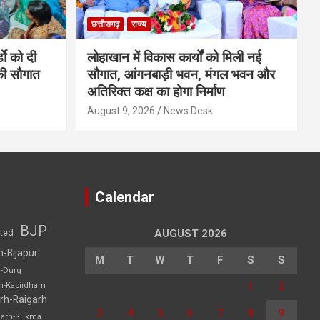
छत्तीसगढ़
राज्य
डाे को दी
लोहाखान में विकास कार्यों को मिली नई
की सौगात
सौगात, आंगनबाड़ी भवन, मंगल भवन और
अतिरिक्त कक्ष का होगा निर्माण
August 9, 2026
News Desk
Calendar
BJP
sted
AUGUST 2026
h-Bijapur
M
T
W
T
F
S
S
h-Durg
1
2
rh-Kabirdham
rh-Raigarh
3
4
5
6
7
8
9
garh-Sukma