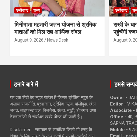
छत्तीसगढ़
राज्य
छत्तीसगढ़
राज
मिनीमाता महतारी जतन योजना से श्रमिक
राखी के धा
माताओं को मिल रहा आर्थिक संबल
पहुंचेंगी कव
August 9, 2026
News Desk
August 9, 2
हमारे बारे में
हमसे सम्पर्
यह एक हिंदी वेब न्यूज़ पोर्टल है जिसमें ब्रेकिंग न्यूज़ के
Owner -
JAI
अलावा राजनीति, प्रशासन, ट्रेंडिंग न्यूज, बॉलीवुड, खेल
Editor -
VIKA
जगत, लाइफस्टाइल, बिजनेस, सेहत, ब्यूटी, रोजगार तथा
Associate -
टेक्नोलॉजी से संबंधित खबरें पोस्ट की जाती है।
Office -
40, 
SAPNA TRACT
Disclaimer - समाचार से सम्बंधित किसी भी तरह के
Mobile -
975
विवाद के लिए साइट के कुछ तत्वों में उपयोगकर्ताओं द्वारा
Email -
news