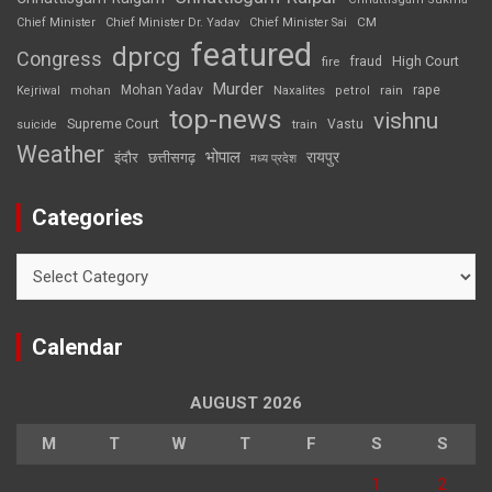
CM
Chief Minister
Chief Minister Dr. Yadav
Chief Minister Sai
featured
dprcg
Congress
High Court
fire
fraud
Murder
rape
Mohan Yadav
Naxalites
rain
Kejriwal
mohan
petrol
top-news
vishnu
Supreme Court
Vastu
suicide
train
Weather
भोपाल
रायपुर
इंदौर
छत्तीसगढ़
मध्य प्रदेश
Categories
Categories
Calendar
AUGUST 2026
M
T
W
T
F
S
S
1
2