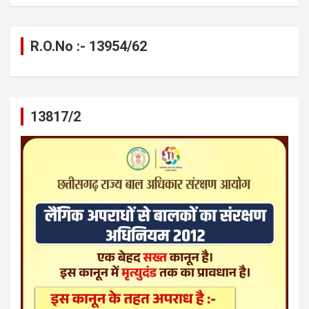
R.O.No :- 13954/62
13817/2