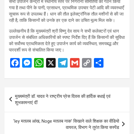
सभी उपार्जन केन्द्रों में स्थानीय स्तर पर निगरानी समितियों का गठन किया
गया है तथा पीने के पानी, प्रसाधन, प्राथमिक उपचार पेटी आदि की व्यवस्थाएँ
सुचारू रूप से उपलब्ध हैं। धान की तौल इलेक्ट्रॉनिक तौल मशीनों से की जा
रही है, ताकि किसानों को उनके हर एक दाने का उचित मूल्य मिल सके।
उल्लेखनीय है कि मुख्यमंत्री श्री विष्णु देव साय ने सभी कलेक्टरों एवं धान
उपार्जन से संबंधित अधिकारियों को स्पष्ट निर्देश दिए हैं कि किसानों की सुविधा
को सर्वोच्च प्राथमिकता देते हुए उपार्जन कार्य को व्यवस्थित, समयबद्ध और
पारदर्शी रूप से संचालित किया जाए।
F
M
W
X
T
G
C
S
a
es
h
el
m
o
h
ce
se
at
e
ail
py
ar
b
n
s
gr
Li
e
Post
मुख्यमंत्री डॉ. यादव ने राष्ट्रीय प्रेस दिवस की हार्दिक बधाई एवं
o
g
A
a
n
navigation
शुभकामनाएं दीं
o
er
p
m
k
k
p
‘Iey मतलब आंख, Noge मतलब नाक’ सिखाने वाले शिक्षक का वीडियो
वायरल, विभाग ने तुरंत किया सस्पेंड