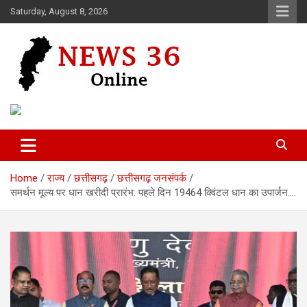
Skip
Saturday, August 8, 2026
to
content
Voice of 36garh
News 36
Home
राज्य
छत्तीसगढ़
छत्तीसगढ़ जनसंपर्क
समर्थन मूल्य पर धान खरीदी प्रारंभ: पहले दिन 19464 क्विंटल धान का उपार्जन….