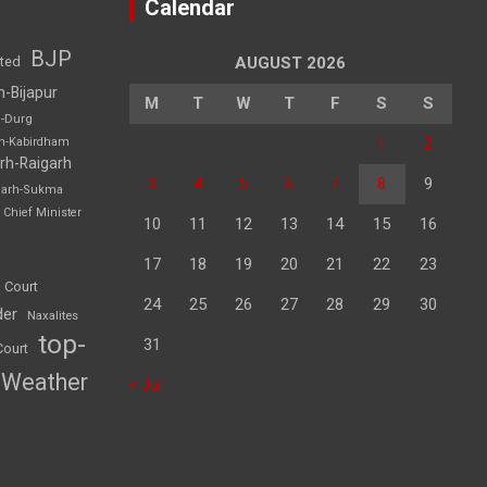
Calendar
BJP
sted
AUGUST 2026
h-Bijapur
M
T
W
T
F
S
S
h-Durg
1
2
rh-Kabirdham
rh-Raigarh
3
4
5
6
7
8
9
garh-Sukma
Chief Minister
10
11
12
13
14
15
16
17
18
19
20
21
22
23
 Court
24
25
26
27
28
29
30
der
Naxalites
top-
31
Court
Weather
« Jul