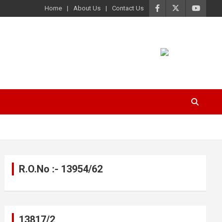
Home
About Us
Contact Us
R.O.No :- 13954/62
13817/2