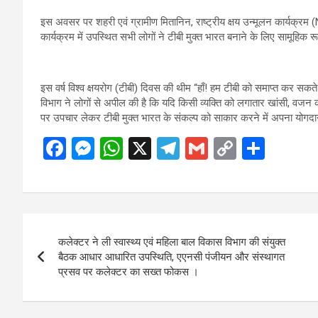
इस अवसर पर शहरी एवं ग्रामीण मितानिन, राष्ट्रीय क्षय उन्मूलन कार्यक्रम (
कार्यक्रम में उपस्थित सभी लोगों ने टीबी मुक्त भारत बनाने के लिए सामूह
इस वर्ष विश्व क्षयरोग (टीबी) दिवस की थीम “हाँ! हम टीबी को समाप्त कर सकते है
विभाग ने लोगों से अपील की है कि यदि किसी व्यक्ति को लगातार खांसी, वजन 
पर उपचार लेकर टीबी मुक्त भारत के संकल्प को साकार करने में अपना योगदा
F
M
W
X
T
G
C
S
a
es
h
el
m
o
h
ce
se
at
e
ail
py
ar
b
n
s
gr
Li
e
Post
o
g
A
a
n
कलेक्टर ने ली स्वास्थ्य एवं महिला बाल विकास विभाग की संयुक्त
navigation
o
er
p
m
k
बैठक आधार आधारित उपस्थिति, एएनसी पंजीयन और संस्थागत
प्रसव पर कलेक्टर का सख्त फोकस ।
k
p