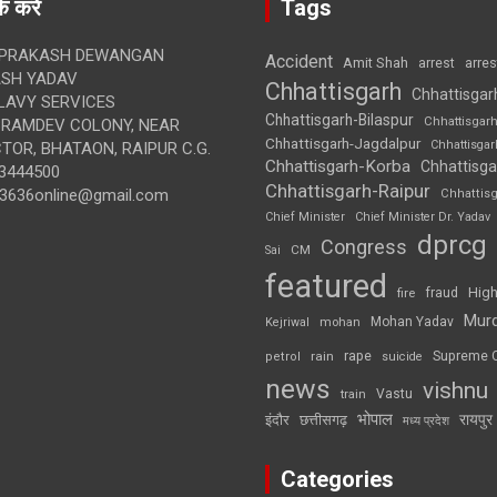
क करें
Tags
 PRAKASH DEWANGAN
Accident
Amit Shah
arre
arrest
SH YADAV
Chhattisgarh
Chhattisgar
LAVY SERVICES
Chhattisgarh-Bilaspur
Chhattisgar
BRAMDEV COLONY, NEAR
Chhattisgarh-Jagdalpur
Chhattisga
OR, BHATAON, RAIPUR C.G.
Chhattisgarh-Korba
Chhattisga
3444500
Chhattisgarh-Raipur
3636online@gmail.com
Chhattis
Chief Minister
Chief Minister Dr. Yadav
dprcg
Congress
CM
Sai
featured
High
fire
fraud
Mur
Mohan Yadav
Kejriwal
mohan
rape
Supreme 
rain
petrol
suicide
news
vishnu
Vastu
train
भोपाल
रायपुर
इंदौर
छत्तीसगढ़
मध्य प्रदेश
Categories