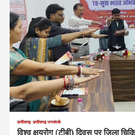
छत्तीसगढ़
छत्तीसगढ़ जनसंपर्क
विश्व क्षयरोग (टीबी) दिवस पर जिला चिकि