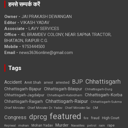
हमसे सम्पर्क करें
Owner -
JAI PRAKASH DEWANGAN
Editor -
VIKASH YADAV
Associate -
LAVY SERVICES
Office -
40, BRAMDEV COLONY, NEAR SAPNA TRACTOR,
BHATAON, RAIPUR C.G.
Mobile -
9753444500
Email -
news3636online@gmail.com
Tags
Chhattisgarh
BJP
Accident
Amit Shah
arrested
arrest
Chhattisgarh-Bijapur
Chhattisgarh-Bilaspur
Chhattisgarh-Durg
Chhattisgarh-Korba
Chhattisgarh-Jagdalpur
Chhattisgarh-Kabirdham
Chhattisgarh-Raipur
Chhattisgarh-Raigarh
Chhattisgarh-Sukma
CM
Chief Minister
Chief Minister Dr. Yadav
Chief Minister Sai
featured
dprcg
Congress
High Court
fire
fraud
Murder
rape
Mohan Yadav
Naxalites
rain
Kejriwal
mohan
petrol