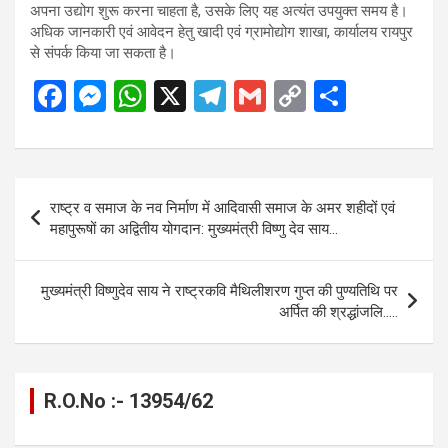
अपना उद्योग शुरू करना चाहता है, उसके लिए यह अत्यंत उपयुक्त समय है।
अधिक जानकारी एवं आवेदन हेतु खादी एवं ग्रामोद्योग शाखा, कार्यालय रायपुर
से संपर्क किया जा सकता है।
F
M
W
X
T
G
C
S
a
es
h
el
m
o
h
ce
se
at
e
ail
py
ar
b
n
s
gr
Li
e
Post
राष्ट्र व समाज के नव निर्माण में आदिवासी समाज के अमर शहीदों एवं
o
g
A
a
n
navigation
महापुरूषों का अद्वितीय योगदान: मुख्यमंत्री विष्णु देव साय…
o
er
p
m
k
k
p
मुख्यमंत्री विष्णुदेव साय ने राष्ट्रकवि मैथिलीशरण गुप्त की पुण्यतिथि पर
अर्पित की श्रद्धांजलि…..
R.O.No :- 13954/62