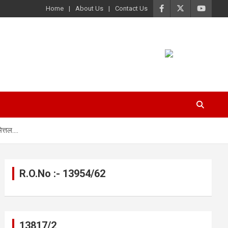
Home
About Us
Contact Us
ित्तल….
R.O.No :- 13954/62
13817/2