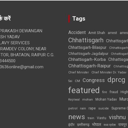
क करें
Tags
 PRAKASH DEWANGAN
Accident
Amit Shah
arre
arrest
SH YADAV
Chhattisgarh
Chhattisgar
LAVY SERVICES
Chhattisgarh-Bilaspur
Chhattisgar
BRAMDEV COLONY, NEAR
Chhattisgarh-Jagdalpur
Chhattisga
OR, BHATAON, RAIPUR C.G.
Chhattisgarh-Korba
Chhattisga
3444500
Chhattisgarh-Raipur
3636online@gmail.com
Chhattis
Chief Minister
Chief Minister Dr. Yadav
dprcg
Congress
CM
Sai
featured
High
fire
fraud
Mur
Mohan Yadav
Kejriwal
mohan
rape
Supreme 
rain
petrol
suicide
news
vishnu
Vastu
train
भोपाल
रायपुर
इंदौर
छत्तीसगढ़
मध्य प्रदेश