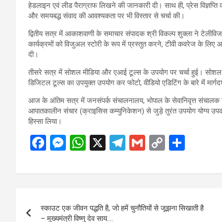
हेडलाइन एवं लीड पैराग्राफ लिखने की जानकारी दी। साथ ही, प्रेस विज्ञप्ति 
और समयबद्ध संवाद की आवश्यकता पर भी विस्तार से चर्चा की।
द्वितीय सत्र में आकाशवाणी के समाचार संपादक श्री विकल्प शुक्ला ने टेली
कार्यक्रमों को विजुअल स्टोरी के रूप में प्रस्तुत करने, टीवी कवरेज के लिए 
दी।
तीसरे सत्र में सोशल मीडिया और एआई टूल्स के उपयोग पर चर्चा हुई। सोशल 
डिजिटल टूल्स का उपयुक्त उपयोग कर फोटो, वीडियो एडिटिंग के बारे में मार्गद
आज के अंतिम सत्र में जनसंपर्क संचालनालय, भोपाल के सेवानिवृत्त संचालक
आपातकालीन संचार (क्राइसिस कम्युनिकेशन) से जुड़े तुरंत उपयोग योग्य उपक
हिस्सा लिया।
F
M
W
X
T
G
C
S
a
es
h
el
m
o
h
ce
se
at
e
ail
py
ar
b
n
s
gr
Li
e
Post
o
g
A
a
n
स्काउट एक जीवन पद्धति है, जो हमें चुनौतियों से जूझना सिखाती है
navigation
o
er
p
m
k
– मुख्यमंत्री विष्णु देव साय….