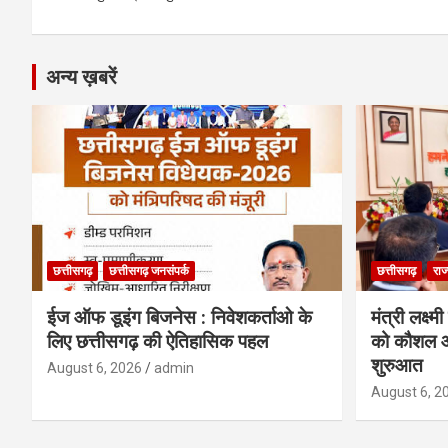
k
p
अन्य ख़बरें
छत्तीसगढ़
छत्तीसगढ़ जनसंपर्क
छत्तीसगढ़
राज
ईज ऑफ डूइंग बिजनेस : निवेशकर्ताओ के
मंत्री लक्ष्
लिए छत्तीसगढ़ की ऐतिहासिक पहल
को कौशल औ
शुरुआत
August 6, 2026
admin
August 6, 2