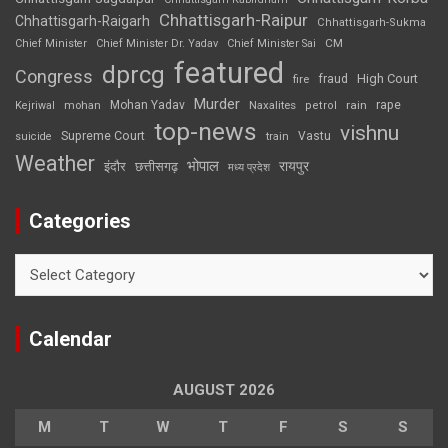
Chhattisgarh-Raipur
Chhattisgarh-Raigarh
Chhattisgarh-Sukma
CM
Chief Minister
Chief Minister Dr. Yadav
Chief Minister Sai
featured
dprcg
Congress
High Court
fire
fraud
Murder
rape
Mohan Yadav
Naxalites
rain
Kejriwal
mohan
petrol
top-news
vishnu
Supreme Court
Vastu
suicide
train
Weather
भोपाल
रायपुर
इंदौर
छत्तीसगढ़
मध्य प्रदेश
Categories
Categories
Calendar
AUGUST 2026
M
T
W
T
F
S
S