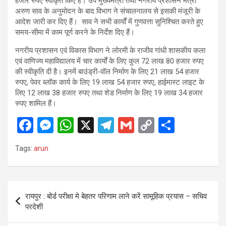
हजार रुपए स्वीकृत किए हैं। उप मुख्यमंत्री तथा नगरीय प्रशासन मंत्री
अरुण साव के अनुमोदन के बाद विभाग ने संचालनालय से इसकी मंजूरी के
आदेश जारी कर दिए हैं। साव ने सभी कार्यों में गुणवत्ता सुनिश्चित करते हुए
समय-सीमा में काम पूर्ण करने के निर्देश दिए हैं।
नगरीय प्रशासन एवं विकास विभाग ने लोरमी के राजीव गांधी शासकीय कला
एवं वाणिज्य महाविद्यालय में चार कार्यों के लिए कुल 72 लाख 80 हजार रुपए
की स्वीकृति दी है। इनमें बाउंड्री-वॉल निर्माण के लिए 21 लाख 54 हजार
रुपए, पेवर ब्लॉक कार्य के लिए 19 लाख 54 हजार रुपए, हाईमास्ट लाइट के
लिए 12 लाख 38 हजार रुपए तथा शेड निर्माण के लिए 19 लाख 34 हजार
रुपए शामिल हैं।
F
M
W
X
T
G
C
S
a
es
h
el
m
o
h
Tags:
arun
ce
se
at
e
ail
py
ar
b
n
s
gr
Li
e
o
g
A
a
n
Post
रायपुर : बोर्ड परीक्षा मे बेहतर परिणाम लाने करें सामूहिक प्रयास – सचिव
o
er
p
m
k
navigation
परदेशी
k
p