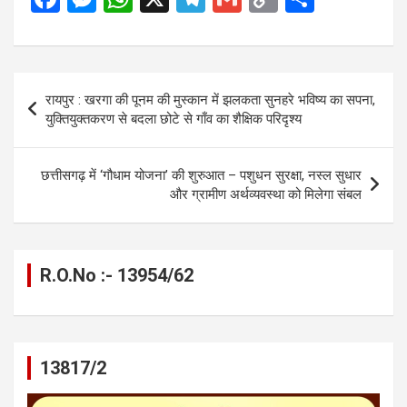
a
es
h
el
m
o
h
ce
se
at
e
ail
py
ar
b
n
s
gr
Li
e
Post
रायपुर : खरगा की पूनम की मुस्कान में झलकता सुनहरे भविष्य का सपना,
o
g
A
a
n
navigation
युक्तियुक्तकरण से बदला छोटे से गाँव का शैक्षिक परिदृश्य
o
er
p
m
k
k
p
छत्तीसगढ़ में ‘गौधाम योजना’ की शुरुआत – पशुधन सुरक्षा, नस्ल सुधार
और ग्रामीण अर्थव्यवस्था को मिलेगा संबल
R.O.No :- 13954/62
13817/2