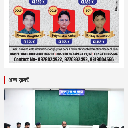
अन्य ख़बरें