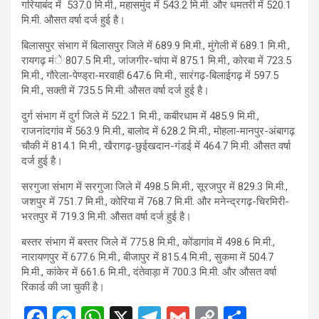
गरियाबंद में 537.0 मि.मी., महासमुंद में 543.2 मि.मी. और धमतरी में 520.1
मि.मी. औसत वर्षा दर्ज हुई है।
बिलासपुर संभाग में बिलासपुर जिले में 689.9 मि.मी., मुंगेली में 689.1 मि.मी.,
रायगढ़ मंे 807.5 मि.मी., जांजगीर-चांपा में 875.1 मि.मी., कोरबा में 723.5
मि.मी., गौरेला-पेण्ड्रा-मरवाही 647.6 मि.मी., सारंगढ़-बिलाईगढ़ में 597.5
मि.मी., सक्ती में 735.5 मि.मी. औसत वर्षा दर्ज हुई है।
दुर्ग संभाग में दुर्ग जिले में 522.1 मि.मी., कबीरधाम में 485.9 मि.मी.,
राजनांदगांव में 563.9 मि.मी., बालोद में 628.2 मि.मी., मोहला-मानपुर-अंबागढ़
चौकी में 814.1 मि.मी., खैरागढ़-छुईखदान-गंडई में 464.7 मि.मी. औसत वर्षा
दर्ज हुई है।
सरगुजा संभाग में सरगुजा जिले में 498.5 मि.मी., सूरजपुर में 829.3 मि.मी.,
जशपुर में 751.7 मि.मी., कोरिया में 768.7 मि.मी. और मनेन्द्रगढ़-चिरमिरी-
भरतपुर में 719.3 मि.मी. औसत वर्षा दर्ज हुई है।
बस्तर संभाग में बस्तर जिले में 775.8 मि.मी., कोंडागांव में 498.6 मि.मी.,
नारायणपुर में 677.6 मि.मी., बीजापुर में 815.4 मि.मी., सुकमा में 504.7
मि.मी., कांकेर में 661.6 मि.मी., दंतेवाड़ा में 700.3 मि.मी. और औसत वर्षा
रिकार्ड की जा चुकी है।
F
M
W
X
T
G
C
S