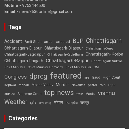
Mobile -
9753444500
Email -
news3636online@gmail.com
Tags
Chhattisgarh
BJP
Accident
Amit Shah
arrested
arrest
Chhattisgarh-Bijapur
Chhattisgarh-Bilaspur
Chhattisgarh-Durg
Chhattisgarh-Korba
Chhattisgarh-Jagdalpur
Chhattisgarh-Kabirdham
Chhattisgarh-Raipur
Chhattisgarh-Raigarh
Chhattisgarh-Sukma
CM
Chief Minister
Chief Minister Dr. Yadav
Chief Minister Sai
featured
dprcg
Congress
High Court
fire
fraud
Murder
rape
Mohan Yadav
Naxalites
rain
Kejriwal
mohan
petrol
top-news
vishnu
Supreme Court
Vastu
suicide
train
Weather
भोपाल
रायपुर
इंदौर
छत्तीसगढ़
मध्य प्रदेश
Categories