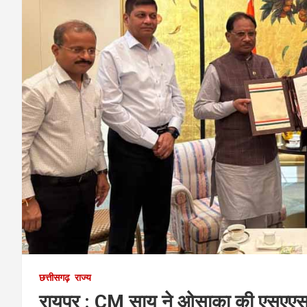
छत्तीसगढ़
राज्य
रायपुर : CM साय ने ओसाका की एसएएस स