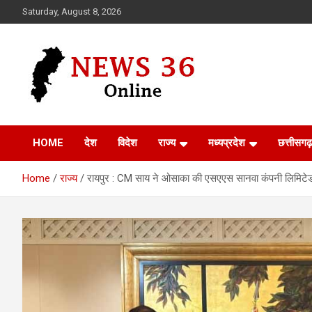
Skip
Saturday, August 8, 2026
to
content
Voice of 36garh
News 36
HOME
देश
विदेश
राज्य
मध्यप्रदेश
छत्तीसगढ़
Home
राज्य
रायपुर : CM साय ने ओसाका की एसएएस सानवा कंपनी लिमिटेड क