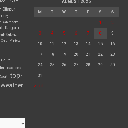
BJP
sted
AUGUST 2026
h-Bijapur
M
T
W
T
F
S
S
h-Durg
1
2
rh-Kabirdham
rh-Raigarh
3
4
5
6
7
8
9
garh-Sukma
Chief Minister
10
11
12
13
14
15
16
17
18
19
20
21
22
23
 Court
24
25
26
27
28
29
30
der
Naxalites
top-
31
Court
Weather
« Jul