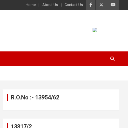
Home
About Us
Contact Us
R.O.No :- 13954/62
13817/2