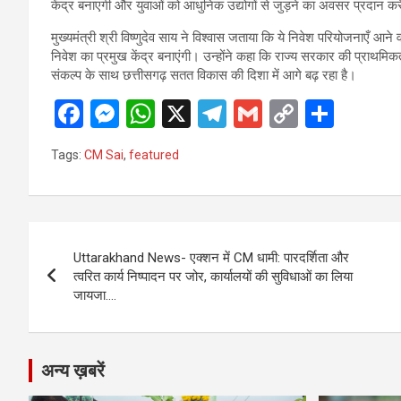
केंद्र बनाएगी और युवाओं को आधुनिक उद्योगों से जुड़ने का अवसर प्रदान क
मुख्यमंत्री श्री विष्णुदेव साय ने विश्वास जताया कि ये निवेश परियोजनाएँ आने
निवेश का प्रमुख केंद्र बनाएंगी। उन्होंने कहा कि राज्य सरकार की प्राथमिक
संकल्प के साथ छत्तीसगढ़ सतत विकास की दिशा में आगे बढ़ रहा है।
F
M
W
X
T
G
C
S
a
es
h
el
m
o
h
Tags:
CM Sai
,
featured
ce
se
at
e
ail
py
ar
b
n
s
gr
Li
e
o
g
A
a
n
Post
o
er
p
m
k
Uttarakhand News- एक्शन में CM धामी: पारदर्शिता और
navigation
त्वरित कार्य निष्पादन पर जोर, कार्यालयों की सुविधाओं का लिया
k
p
जायजा….
अन्य ख़बरें