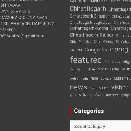
Accident
Amit Shah
arre
arrest
SH YADAV
Chhattisgarh
Chhattisgar
LAVY SERVICES
Chhattisgarh-Bilaspur
Chhattisgar
BRAMDEV COLONY, NEAR
Chhattisgarh-Jagdalpur
Chhattisga
OR, BHATAON, RAIPUR C.G.
Chhattisgarh-Korba
Chhattisga
3444500
Chhattisgarh-Raipur
3636online@gmail.com
Chhattis
Chief Minister
Chief Minister Dr. Yadav
dprcg
Congress
CM
Sai
featured
High
fire
fraud
Mur
Mohan Yadav
Kejriwal
mohan
rape
Supreme 
rain
petrol
suicide
news
vishnu
Vastu
train
भोपाल
रायपुर
इंदौर
छत्तीसगढ़
मध्य प्रदेश
Categories
Categories